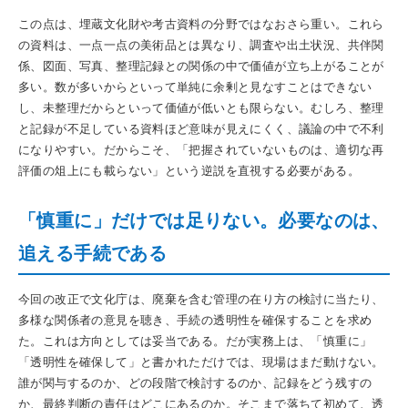
この点は、埋蔵文化財や考古資料の分野ではなおさら重い。これら
の資料は、一点一点の美術品とは異なり、調査や出土状況、共伴関
係、図面、写真、整理記録との関係の中で価値が立ち上がることが
多い。数が多いからといって単純に余剰と見なすことはできない
し、未整理だからといって価値が低いとも限らない。むしろ、整理
と記録が不足している資料ほど意味が見えにくく、議論の中で不利
になりやすい。だからこそ、「把握されていないものは、適切な再
評価の俎上にも載らない」という逆説を直視する必要がある。
「慎重に」だけでは足りない。必要なのは、
追える手続である
今回の改正で文化庁は、廃棄を含む管理の在り方の検討に当たり、
多様な関係者の意見を聴き、手続の透明性を確保することを求め
た。これは方向としては妥当である。だが実務上は、「慎重に」
「透明性を確保して」と書かれただけでは、現場はまだ動けない。
誰が関与するのか、どの段階で検討するのか、記録をどう残すの
か、最終判断の責任はどこにあるのか。そこまで落ちて初めて、透