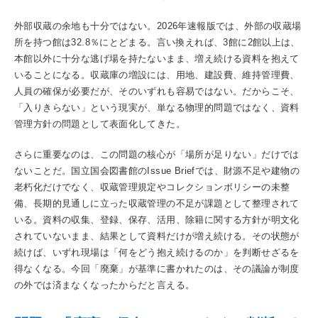
外部収蔵の余地も十分ではない。2026年速報版では、外部の収蔵場
所を持つ館は32.8％にとどまる。言い換えれば、3館に2館以上は、
本館以外に十分な逃げ場を持たないまま、増え続ける資料を抱えて
いることになる。収蔵庫の増設には、用地、建設費、維持管理費、
人員の確保が必要だが、そのいずれも容易ではない。だからこそ、
「入りきらない」という現実が、単なる物理的問題ではなく、資料
管理方針の問題として表面化してきた。
さらに重要なのは、この問題の核心が「場所が足りない」だけでは
ないことだ。国立国会図書館のIssue Briefでは、財源不足や建物の
老朽化だけでなく、収蔵管理規定やコレクションポリシーの未整
備、長期的見通しに立った収蔵管理の不足が課題として整理されて
いる。資料の収集、登録、保存、活用、除籍に関する方針が明文化
されていないまま、結果として資料だけが増え続ける。その状態が
続けば、いずれ現場は「何をどう抱え続けるのか」を判断せざるを
得なくなる。今回「廃棄」が基準に書かれたのは、その議論が制度
の外では済まなくなったからだと言える。