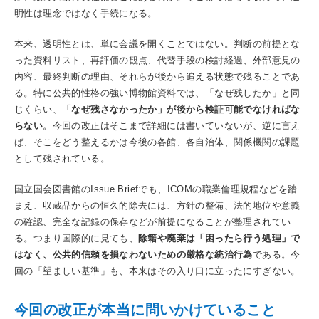
明性は理念ではなく手続になる。
本来、透明性とは、単に会議を開くことではない。判断の前提とな
った資料リスト、再評価の観点、代替手段の検討経過、外部意見の
内容、最終判断の理由、それらが後から追える状態で残ることであ
る。特に公共的性格の強い博物館資料では、「なぜ残したか」と同
じくらい、
「なぜ残さなかったか」が後から検証可能でなければな
らない
。今回の改正はそこまで詳細には書いていないが、逆に言え
ば、そこをどう整えるかは今後の各館、各自治体、関係機関の課題
として残されている。
国立国会図書館のIssue Briefでも、ICOMの職業倫理規程などを踏
まえ、収蔵品からの恒久的除去には、方針の整備、法的地位や意義
の確認、完全な記録の保存などが前提になることが整理されてい
る。つまり国際的に見ても、
除籍や廃棄は「困ったら行う処理」で
はなく、公共的信頼を損なわないための厳格な統治行為
である。今
回の「望ましい基準」も、本来はその入り口に立ったにすぎない。
今回の改正が本当に問いかけていること