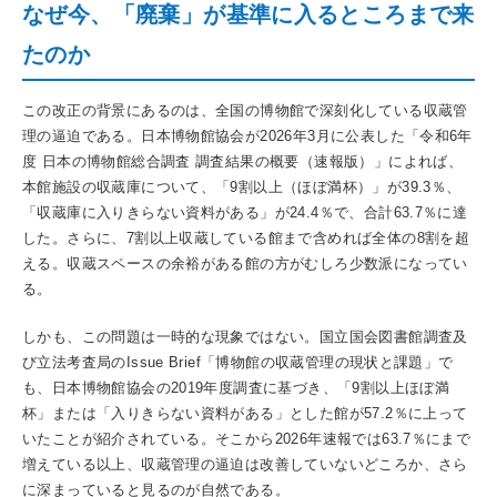
なぜ今、「廃棄」が基準に入るところまで来
たのか
この改正の背景にあるのは、全国の博物館で深刻化している収蔵管
理の逼迫である。日本博物館協会が2026年3月に公表した「令和6年
度 日本の博物館総合調査 調査結果の概要（速報版）」によれば、
本館施設の収蔵庫について、「9割以上（ほぼ満杯）」が39.3％、
「収蔵庫に入りきらない資料がある」が24.4％で、合計63.7％に達
した。さらに、7割以上収蔵している館まで含めれば全体の8割を超
える。収蔵スペースの余裕がある館の方がむしろ少数派になってい
る。
しかも、この問題は一時的な現象ではない。国立国会図書館調査及
び立法考査局のIssue Brief「博物館の収蔵管理の現状と課題」で
も、日本博物館協会の2019年度調査に基づき、「9割以上ほぼ満
杯」または「入りきらない資料がある」とした館が57.2％に上って
いたことが紹介されている。そこから2026年速報では63.7％にまで
増えている以上、収蔵管理の逼迫は改善していないどころか、さら
に深まっていると見るのが自然である。