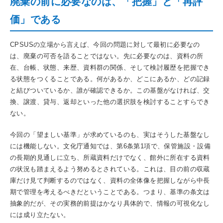
廃棄の前に必要なのは、「把握」と「再評
価」である
CPSUSの立場から言えば、今回の問題に対して最初に必要なの
は、廃棄の可否を語ることではない。先に必要なのは、資料の所
在、台帳、状態、来歴、資料群の関係、そして検討履歴を把握でき
る状態をつくることである。何があるか、どこにあるか、どの記録
と結びついているか、誰が確認できるか。この基盤がなければ、交
換、譲渡、貸与、返却といった他の選択肢を検討することすらでき
ない。
今回の「望ましい基準」が求めているのも、実はそうした基盤なし
には機能しない。文化庁通知では、第6条第1項で、保管施設・設備
の長期的見通しに立ち、所蔵資料だけでなく、館外に所在する資料
の状況も踏まえるよう努めるとされている。これは、目の前の収蔵
庫だけ見て判断するのではなく、資料の全体像を把握しながら中長
期で管理を考えるべきだということである。つまり、基準の条文は
抽象的だが、その実務的前提はかなり具体的で、情報の可視化なし
には成り立たない。