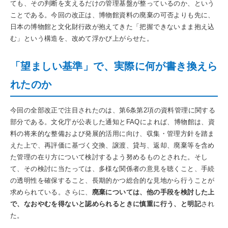
ても、その判断を支えるだけの管理基盤が整っているのか、という
ことである。今回の改正は、博物館資料の廃棄の可否よりも先に、
日本の博物館と文化財行政が抱えてきた「把握できないまま抱え込
む」という構造を、改めて浮かび上がらせた。
「望ましい基準」で、実際に何が書き換えら
れたのか
今回の全部改正で注目されたのは、第6条第2項の資料管理に関する
部分である。文化庁が公表した通知とFAQによれば、博物館は、資
料の将来的な整備および発展的活用に向け、収集・管理方針を踏ま
えた上で、再評価に基づく交換、譲渡、貸与、返却、廃棄等を含め
た管理の在り方について検討するよう努めるものとされた。そし
て、その検討に当たっては、多様な関係者の意見を聴くこと、手続
の透明性を確保すること、長期的かつ総合的な見地から行うことが
求められている。さらに、
廃棄については、他の手段を検討した上
で、なおやむを得ないと認められるときに慎重に行う、と明記
され
た。