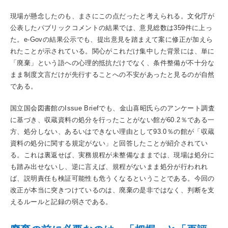
現場が懸念したのも、まさにこの点だったと考えられる。文化庁が
公表したパブリックコメントの結果では、意見総数は359件に上っ
た。e-Govの結果公示でも、提出意見を踏まえて案に修正が加えら
れたことが示されている。関心がこれだけ集中した背景には、単に
「廃棄」という語への心理的抵抗だけでなく、条件整備が不十分な
まま制度文言だけが先行することへの不安があったと見るのが自然
である。
国立国会図書館のIssue Briefでも、金山喜昭氏らのアンケート調査
に基づき、収蔵資料の処分を行ったことがない館が60.2％である一
方、処分しない、あるいはできない理由として93.0％の館が「収蔵
資料の処分に関する規定がない」と回答したことが紹介されてい
る。これは裏返せば、実務規程が未整備なままでは、現場は処分に
も踏み出せないし、逆に言えば、規程がないまま処分が行われれ
ば、説明責任も検証可能性も危うくなるということである。今回の
改正が本当に突きつけているのは、廃棄の是非ではなく、判断を支
えるルールと記録の弱さである。