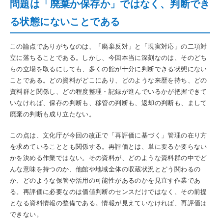
問題は「廃棄か保存か」ではなく、判断でき
る状態にないことである
この論点でありがちなのは、「廃棄反対」と「現実対応」の二項対
立に落ちることである。しかし、今回本当に深刻なのは、そのどち
らの立場を取るにしても、多くの館が十分に判断できる状態にない
ことである。どの資料がどこにあり、どのような来歴を持ち、どの
資料群と関係し、どの程度整理・記録が進んでいるかが把握できて
いなければ、保存の判断も、移管の判断も、返却の判断も、まして
廃棄の判断も成り立たない。
この点は、文化庁が今回の改正で「再評価に基づく」管理の在り方
を求めていることとも関係する。再評価とは、単に要るか要らない
かを決める作業ではない。その資料が、どのような資料群の中でど
んな意味を持つのか、他館や地域全体の収蔵状況とどう関わるの
か、どのような保管や活用の可能性があるのかを見直す作業であ
る。再評価に必要なのは価値判断のセンスだけではなく、その前提
となる資料情報の整備である。情報が見えていなければ、再評価は
できない。