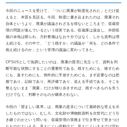
今回のニュースを受けて、「ついに廃棄が制度化された」とだけ捉
えると、本質を見誤る。今回、制度に書き込まれたのは、廃棄それ
自体というより、廃棄が議論されざるを得ないところまで、収蔵管
理の問題が進んでいるという現実である。収蔵庫は逼迫し、外部収
蔵の余地は限られ、方針整備はなお十分ではなく、しかも資料は増
え続ける。その中で、「どう残すか」の議論が「何を、どの条件で
抱え続けるのか」という管理の議論に変わってきた。
CPSUSとして強調したいのは、廃棄の賛否に先立って、資料を判
断可能な状態にすることの重要性である。残すためにも、移すため
にも、返すためにも、例外的に手放すためにも、まず必要なのは把
握であり、記録であり、再評価であり、追える手続である。そこを
整えないまま「廃棄」だけが独り歩きすれば、残すべきものを失う
だけでなく、判断そのものが継承されない。
今回の「望ましい基準」は、廃棄の是非について最終的な答えを示
したものではない。むしろ、文化財や博物館資料を次世代にどう引
き継ぐのかという問いを、収蔵管理の実務まで引き寄せて突きつけ
たものだといえる。見えにくい資料ほど、見えにくいままでは守れ