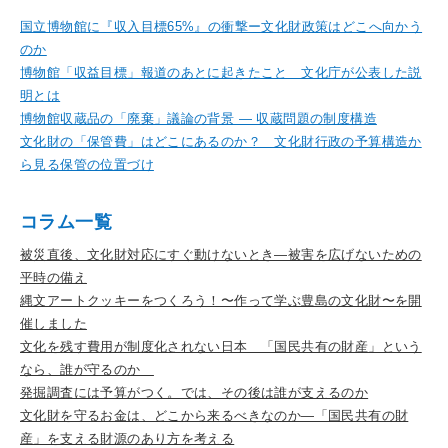
国立博物館に『収入目標65%』の衝撃ー文化財政策はどこへ向かう
のか
博物館「収益目標」報道のあとに起きたこと 文化庁が公表した説
明とは
博物館収蔵品の「廃棄」議論の背景 ― 収蔵問題の制度構造
文化財の「保管費」はどこにあるのか？ 文化財行政の予算構造か
ら見る保管の位置づけ
コラム一覧
被災直後、文化財対応にすぐ動けないとき―被害を広げないための
平時の備え
縄文アートクッキーをつくろう！〜作って学ぶ豊島の文化財〜を開
催しました
文化を残す費用が制度化されない日本 「国民共有の財産」という
なら、誰が守るのか
発掘調査には予算がつく。では、その後は誰が支えるのか
文化財を守るお金は、どこから来るべきなのか―「国民共有の財
産」を支える財源のあり方を考える