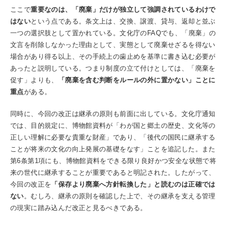
ここで
重要なのは、「廃棄」だけが独立して強調されているわけで
はない
という点である。条文上は、交換、譲渡、貸与、返却と並ぶ
一つの選択肢として置かれている。文化庁のFAQでも、「廃棄」の
文言を削除しなかった理由として、実態として廃棄せざるを得ない
場合があり得る以上、その手続上の歯止めを基準に書き込む必要が
あったと説明している。つまり制度の立て付けとしては、「廃棄を
促す」よりも、
「廃棄を含む判断をルールの外に置かない」ことに
重点
がある。
同時に、今回の改正は継承の原則も前面に出している。文化庁通知
では、目的規定に、博物館資料が「わが国と郷土の歴史、文化等の
正しい理解に必要な貴重な財産」であり、「後代の国民に継承する
ことが将来の文化の向上発展の基礎をなす」ことを追記した。また
第6条第1項にも、博物館資料をできる限り良好かつ安全な状態で将
来の世代に継承することが重要であると明記された。したがって、
今回の改正を
「保存より廃棄へ方針転換した」と読むのは正確では
ない
。むしろ、継承の原則を確認した上で、その継承を支える管理
の現実に踏み込んだ改正と見るべきである。