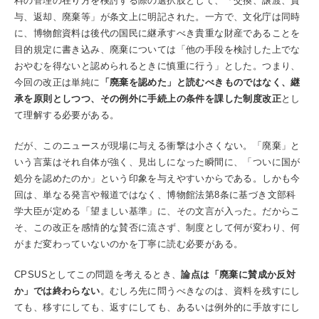
料の管理の在り方を検討する際の選択肢として、「交換、譲渡、貸
与、返却、廃棄等」が条文上に明記された。一方で、文化庁は同時
に、博物館資料は後代の国民に継承すべき貴重な財産であることを
目的規定に書き込み、廃棄については「他の手段を検討した上でな
おやむを得ないと認められるときに慎重に行う」とした。つまり、
今回の改正は単純に
「廃棄を認めた」と読むべきものではなく、継
承を原則としつつ、その例外に手続上の条件を課した制度改正
とし
て理解する必要がある。
だが、このニュースが現場に与える衝撃は小さくない。「廃棄」と
いう言葉はそれ自体が強く、見出しになった瞬間に、「ついに国が
処分を認めたのか」という印象を与えやすいからである。しかも今
回は、単なる発言や報道ではなく、博物館法第8条に基づき文部科
学大臣が定める「望ましい基準」に、その文言が入った。だからこ
そ、この改正を感情的な賛否に流さず、制度として何が変わり、何
がまだ変わっていないのかを丁寧に読む必要がある。
CPSUSとしてこの問題を考えるとき、
論点は「廃棄に賛成か反対
か」では終わらない
。むしろ先に問うべきなのは、資料を残すにし
ても、移すにしても、返すにしても、あるいは例外的に手放すにし