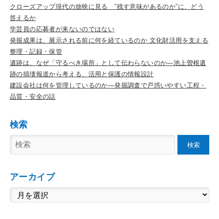
クローズアップ現代の放映に見る ”残す意味があるのか”に、どう
答えるか
学芸員の応募者が来ないのではない
発掘成果は、展示される前に何を経ているのか 文化財活用を支える
整理・記録・保管
遺跡は、なぜ「守るべき場所」として伝わらないのか―池上曽根遺
跡の損壊報道から考える、活用と保護の情報設計
建設会社は何を管理しているのか―発掘調査で戸惑いやすい工程・
品質・安全の話
検索
検索
アーカイブ
ア
ー
カ