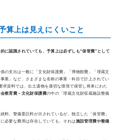
予算上は見えにくいこと
的に認識されていても、予算上は必ずしも“保管費”として
関係の支出は一般に「文化財保護費」「博物館費」「埋蔵文
備事業」など、さまざまな名称の事業・科目で計上されてい
要求資料では、出土遺物を適切な環境で保管し将来にわた
社会教育費－文化財保護費
の中の「埋蔵文化財収蔵施設整備
修繕料、警備委託料が示されているが、独立した「保管費」
管に必要な費用は存在していても、それは
施設管理費や整備