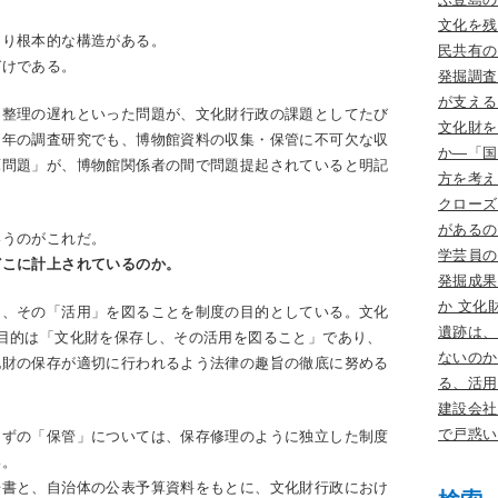
文化を残
より根本的な構造がある。
民共有
づけである。
発掘調査
が支える
、整理の遅れといった問題が、文化財行政の課題としてたび
文化財を
近年の調査研究でも、博物館資料の収集・保管に不可欠な収
か―「国
庫問題」が、博物館関係者の間で問題提起されていると明記
方を考え
クローズ
があるの
いうのがこれだ。
学芸員の
どこに計上されているのか。
発掘成果
か 文化
し、その「活用」を図ることを制度の目的としている。文化
遺跡は、
目的は「文化財を保存し、その活用を図ること」であり、
ないのか
化財の保存が適切に行われるよう法律の趣旨の徹底に努める
る、活用
建設会社
で戸惑い
はずの「保管」については、保存修理のように独立した制度
い。
告書と、自治体の公表予算資料をもとに、文化財行政におけ