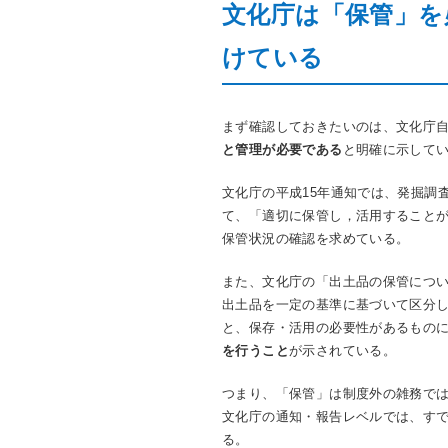
文化庁は「保管」を
けている
まず確認しておきたいのは、文化庁
と管理が必要である
と明確に示して
文化庁の平成15年通知では、発掘調
て、「適切に保管し，活用すること
保管状況の確認を求めている。
また、文化庁の「出土品の保管につい
出土品を一定の基準に基づいて区分
と、保存・活用の必要性があるもの
を行うこと
が示されている。
つまり、「保管」は制度外の雑務で
文化庁の通知・報告レベルでは、す
る。