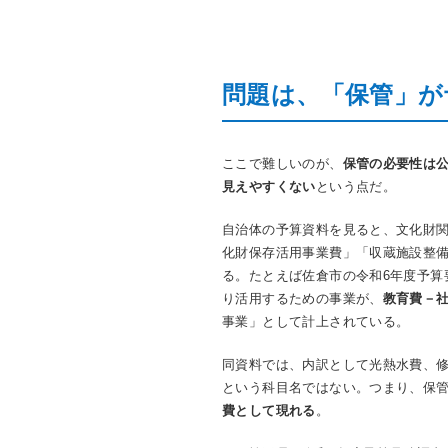
問題は、「保管」が
ここで難しいのが、
保管の必要性は公
見えやすくない
という点だ。
自治体の予算資料を見ると、文化財
化財保存活用事業費」「収蔵施設整
る。たとえば佐倉市の令和6年度予算
り活用するための事業が、
教育費－
事業」として計上されている。
同資料では、内訳として光熱水費、
という科目名ではない。つまり、保
費として現れる
。