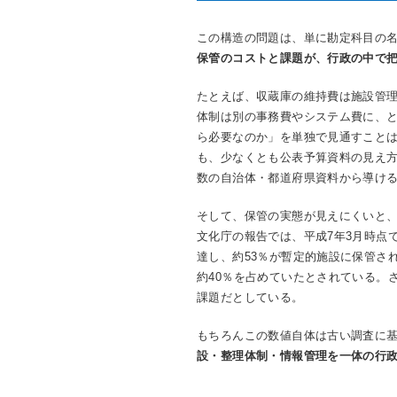
この構造の問題は、単に勘定科目の
保管のコストと課題が、行政の中で
たとえば、収蔵庫の維持費は施設管
体制は別の事務費やシステム費に、
ら必要なのか」を単独で見通すこと
も、少なくとも公表予算資料の見え
数の自治体・都道府県資料から導け
そして、保管の実態が見えにくいと
文化庁の報告では、平成7年3月時点
達し、約53％が暫定的施設に保管さ
約40％を占めていたとされている。
課題だとしている。
もちろんこの数値自体は古い調査に
設・整理体制・情報管理を一体の行