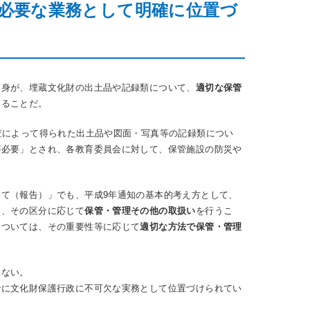
必要な業務として明確に位置づ
自身が、埋蔵文化財の出土品や記録類について、
適切な保管
いることだ。
査によって得られた出土品や図面・写真等の記録類につい
が必要」とされ、各教育委員会に対して、保管施設の防災や
て（報告）」でも、平成9年通知の基本的考え方として、
し、その区分に応じて
保管・管理その他の取扱い
を行うこ
については、その重要性等に応じて
適切な方法で保管・管理
はない。
でに文化財保護行政に不可欠な実務として位置づけられてい