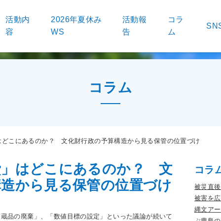
活動内
2026年夏休み
活動報
コラ
SN
容
WS
告
ム
コラム
はどこにあるのか？ 文化財行政の予算構造から見る保管の位置づけ
費」はどこにあるのか？ 文
コラ
構造から見る保管の位置づけ
被災直後
被害を広
縄文アー
収蔵品の廃棄」、「数値目標の設定」といった議論が続いて
ぶ豊島の