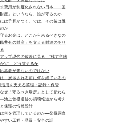
す費用が制度化されない日本 「国
の財産」というなら、誰が守るのか
には予算がつく。では、その後は誰
のか
守るお金は、どこから来るべきなの
民共有の財産」を支える財源のあり
る
アップ現代の放映に見る ”残す意味
か”に、どう答えるか
応募者が来ないのではない
は、展示される前に何を経ているの
財活用を支える整理・記録・保管
なぜ「守るべき場所」として伝わら
―池上曽根遺跡の損壊報道から考え
と保護の情報設計
は何を管理しているのか―発掘調査
やすい工程・品質・安全の話