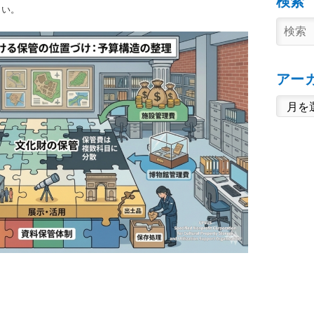
検索
たい。
アー
ア
ー
カ
イ
ブ