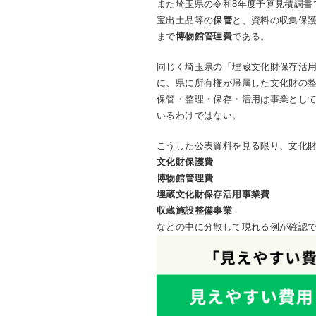
また埼玉県の令和8年度予算見積調書
宝出土品等の
保管
と、資料の収集保
まで
博物館管理費
である。
同じく埼玉県の「埋蔵文化財保存活
に、県に所有権が帰属した文化財の
保管・整理・保存・活用は事業とし
いるわけではない。
こうした公表資料を見る限り、文化
文化財保護費
博物館管理費
埋蔵文化財保存活用事業費
収蔵施設整備事業
などの中に分散して現れる例が確認