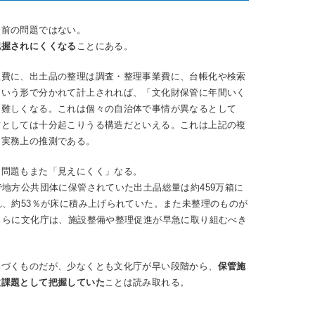
名前の問題ではない。
把握されにくくなる
ことにある。
理費に、出土品の整理は調査・整理事業費に、台帳化や検索
という形で分かれて計上されれば、「文化財保管に年間いく
は難しくなる。これは個々の自治体で事情が異なるとして
方としては十分起こりうる構造だといえる。これは上記の複
る実務上の推測である。
、問題もまた「見えにくく」なる。
で地方公共団体に保管されていた出土品総量は約459万箱に
れ、約53％が床に積み上げられていた。また未整理のものが
さらに文化庁は、施設整備や整理促進が早急に取り組むべき
基づくものだが、少なくとも文化庁が早い段階から、
保管施
政課題として把握していた
ことは読み取れる。