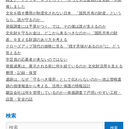
催しました
文化を残す費用が制度化されない日本 「国民共有の財産」という
なら、誰が守るのか
発掘調査には予算がつく。では、その後は誰が支えるのか
文化財を守るお金は、どこから来るべきなのか―「国民共有の財
産」を支える財源のあり方を考える
クローズアップ現代の放映に見る ”残す意味があるのか”に、どう
答えるか
学芸員の応募者が来ないのではない
発掘成果は、展示される前に何を経ているのか 文化財活用を支える
整理・記録・保管
遺跡は、なぜ「守るべき場所」として伝わらないのか―池上曽根遺
跡の損壊報道から考える、活用と保護の情報設計
建設会社は何を管理しているのか―発掘調査で戸惑いやすい工程・
品質・安全の話
検索
検索