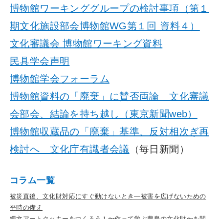
博物館ワーキンググループの検討事項（第１
期文化施設部会博物館WG第１回 資料４）
文化審議会 博物館ワーキング資料
民具学会声明
博物館学会フォーラム
博物館資料の「廃棄」に賛否両論 文化審議
会部会、結論を持ち越し（東京新聞web）
博物館収蔵品の「廃棄」基準、反対相次ぎ再
検討へ 文化庁有識者会議
（毎日新聞）
コラム一覧
被災直後、文化財対応にすぐ動けないとき―被害を広げないための
平時の備え
縄文アートクッキーをつくろう！〜作って学ぶ豊島の文化財〜を開