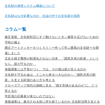
文化財の保管システム構築について
文化財はなぜ必要なのか 社会の中での文化財の役割
コラム一覧
被災直後、文化財対応にすぐ動けないとき―被害を広げないための
平時の備え
縄文アートクッキーをつくろう！〜作って学ぶ豊島の文化財〜を開
催しました
文化を残す費用が制度化されない日本 「国民共有の財産」という
なら、誰が守るのか
発掘調査には予算がつく。では、その後は誰が支えるのか
文化財を守るお金は、どこから来るべきなのか―「国民共有の財
産」を支える財源のあり方を考える
クローズアップ現代の放映に見る ”残す意味があるのか”に、どう
答えるか
学芸員の応募者が来ないのではない
発掘成果は、展示される前に何を経ているのか 文化財活用を支える