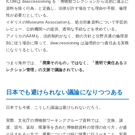
ICOMは deaccessioning を「博物館コレクションから法的に適正に
資料を除く行為」と定義し、法律が許す場合でも理由や手順、倫理
性が必要だとしている。
イギリスのMuseums Associationも、処分対象資料について学芸的
レビュー、公的機関への提供、透明な手続などを求めている。
アメリカのAAMも、法的制約がなく、館の方針と分野共通の倫理原
則に従う場合に限って、deaccessioning は論理的かつ責任ある実務
になりうるとしている。
つまり海外では、
「廃棄そのもの」ではなく、「透明で責任あるコ
レクション管理」の文脈で議論されている。
日本でも避けられない議論になりつつある
日本でも今後、こうした議論は避けられないだろう。
実際、文化庁の博物館ワーキンググループ資料では、「交換、譲
渡、貸与、返却、廃棄等を含めた博物館資料の管理の在り方」が盛
り込まれる一方で、廃棄については特に慎重に行うべきこと、安易