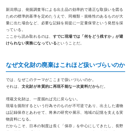
新潟県は、発掘調査等による出土品の効率的で適正な取扱いを図る
ための標準的基準を定めたうえで、同種類・規格性のあるものが大
量に出た場合など、必要な記録を前提に一定量保管という発想を採
っている。
ここから読み取れるのは、
すでに現場では「何をどう残すか」が避
けられない実務になっている
ということだ。
なぜ文化財の廃棄はこれほど扱いづらいのか
では、なぜこのテーマがここまで扱いづらいのか。
それは、
文化財が本質的に再現不能な一次資料だから
だ。
埋蔵文化財は、一度掘れば元に戻らない。
現場を掘削するという行為そのものが不可逆であり、出土した遺物
は記録保存とあわせて、将来の研究や展示、地域の記憶を支える実
物資料になる。
だからこそ、日本の制度は長く「保存」を中心にしてきたし、長野