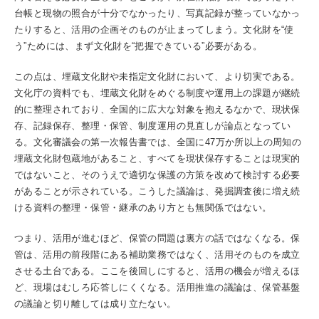
台帳と現物の照合が十分でなかったり、写真記録が整っていなかっ
たりすると、活用の企画そのものが止まってしまう。文化財を“使
う”ためには、まず文化財を“把握できている”必要がある。
この点は、埋蔵文化財や未指定文化財において、より切実である。
文化庁の資料でも、埋蔵文化財をめぐる制度や運用上の課題が継続
的に整理されており、全国的に広大な対象を抱えるなかで、現状保
存、記録保存、整理・保管、制度運用の見直しが論点となってい
る。文化審議会の第一次報告書では、全国に47万か所以上の周知の
埋蔵文化財包蔵地があること、すべてを現状保存することは現実的
ではないこと、そのうえで適切な保護の方策を改めて検討する必要
があることが示されている。こうした議論は、発掘調査後に増え続
ける資料の整理・保管・継承のあり方とも無関係ではない。
つまり、活用が進むほど、保管の問題は裏方の話ではなくなる。保
管は、活用の前段階にある補助業務ではなく、活用そのものを成立
させる土台である。ここを後回しにすると、活用の機会が増えるほ
ど、現場はむしろ応答しにくくなる。活用推進の議論は、保管基盤
の議論と切り離しては成り立たない。