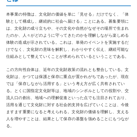
本事業の特徴は、文化財の価値を単に「見せる」だけでなく、「体
験として構成し、継続的に社会へ届ける」ことにある。募集要領に
は、文化財の成り立ちや、その文化や自然がなぜその場所で生まれ
たのか、人々がどのように守ってきたのかを理解しながら楽しめる
体験の造成が示されている。これは、単発のイベントを実施するだ
けでなく、文化財の意味を解釈し、わかりやすく伝え、継続可能な
仕組みとして整えていくことが求められているということである。
この方向性自体は、近年の文化財政策の流れとも整合している。文
化財は、かつては保護と保存に重点が置かれがちであったが、現在
では「保存しながら活用する」という考え方が広く共有されてい
る。とくに国指定文化財等は、地域のシンボルとしての役割や、交
流人口の創出、地域への理解促進といった点でも注目されており、
活用を通じて文化財に対する社会的支持を広げていくことは、今後
ますます重要になると考えられる。文化財の価値を理解し、支える
人を増やすことは、結果として保存の基盤を強めることにもつなが
る。