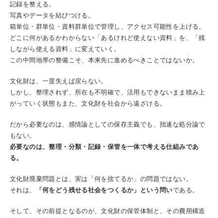
記録を整える。
写真やデータを結びつける。
箱単位・群単位・資料群単位で管理し、アクセス可能性を上げる。
どこに何があるかわからない「あるけれど使えない資料」を、「残
しながら使える資料」に変えていく。
この中間地帯の整備こそ、本来先に進めるべきことではないか。
文化財は、一度失えば戻らない。
しかし、整理されず、所在も不明確で、活用もできないまま積み上
がっていく状態もまた、文化財を社会から遠ざける。
だから必要なのは、感情論としての保存主義でも、拙速な処分論で
もない。
必要なのは、整理・分類・記録・保管を一体で考える仕組みであ
る。
文化財廃棄問題とは、実は「何を捨てるか」の問題ではない。
それは、
「何をどう残せる社会をつくるか」という問い
である。
そして、その前提となるのが、文化財の保管体制と、その費用構造