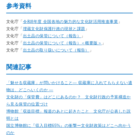
参考資料
文化庁「
令和8年度 全国各地の魅力的な文化財活用推進事業
」
文化庁「
埋蔵文化財保護行政の現状と課題
」
文化庁「
出土品の保管について（報告）
」
文化庁「
出土品の保管について（報告）＜概要版＞
」
文化庁「
出土品の取り扱いについて（報告）
」
関連記事
「魅せる収蔵庫」が問いかけること― 収蔵庫に入れてもらえない遺
物は、どこへいくのか ―
文化財の「保管費」はどこにあるのか？ 文化財行政の予算構造か
ら見る保管の位置づけ
博物館「収益目標」報道のあとに起きたこと 文化庁が公表した説
明とは
国立博物館に『収入目標65%』の衝撃ー文化財政策はどこへ向かう
のか