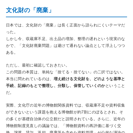
文化財の「廃棄」
日本では、文化財の「廃棄」は長く正面から語られにくいテーマだ
った。
しかし今、収蔵庫不足、出土品の増加、整理の遅れという現実のな
かで、「文化財廃棄問題」は避けて通れない論点として浮上しつつ
ある。
ただし、最初に確認しておきたい。
この問題の本質は、単純な「捨てる・捨てない」の二択ではない。
本当に問われているのは、
増え続ける文化財を、どのような基準と
手続、記録のもとで整理し、分類し、保管していくのか
ということ
だ。
実際、文化庁の近年の博物館関係資料では、収蔵庫不足や資料収集
ができないという課題を抱える博物館が約7割にのぼるとされ、そ
の多くが基礎自治体の公立館だと説明されている。さらに、近年の
博物館制度見直しの議論では、「博物館資料の再評価に基づく交
換、譲渡、貸与、返却、廃棄等を含めた資料管理」が公的な議論の