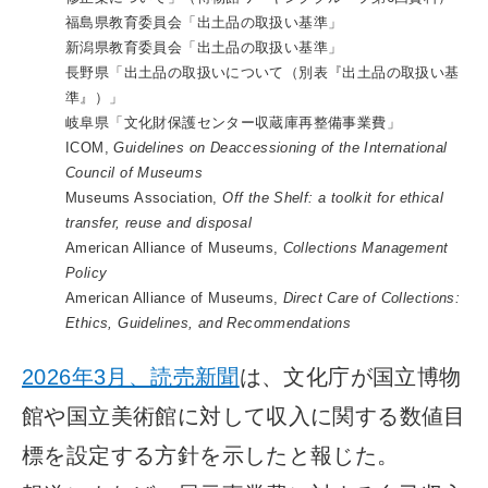
福島県教育委員会「出土品の取扱い基準」
新潟県教育委員会「出土品の取扱い基準」
長野県「出土品の取扱いについて（別表『出土品の取扱い基
準』）」
岐阜県「文化財保護センター収蔵庫再整備事業費」
ICOM,
Guidelines on Deaccessioning of the International
Council of Museums
Museums Association,
Off the Shelf: a toolkit for ethical
transfer, reuse and disposal
American Alliance of Museums,
Collections Management
Policy
American Alliance of Museums,
Direct Care of Collections:
Ethics, Guidelines, and Recommendations
2026年3月、読売新聞
は、文化庁が国立博物
館や国立美術館に対して収入に関する数値目
標を設定する方針を示したと報じた。