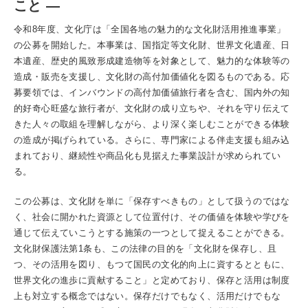
こと ―
令和8年度、文化庁は「全国各地の魅力的な文化財活用推進事業」
の公募を開始した。本事業は、国指定等文化財、世界文化遺産、日
本遺産、歴史的風致形成建造物等を対象として、魅力的な体験等の
造成・販売を支援し、文化財の高付加価値化を図るものである。応
募要領では、インバウンドの高付加価値旅行者を含む、国内外の知
的好奇心旺盛な旅行者が、文化財の成り立ちや、それを守り伝えて
きた人々の取組を理解しながら、より深く楽しむことができる体験
の造成が掲げられている。さらに、専門家による伴走支援も組み込
まれており、継続性や商品化も見据えた事業設計が求められてい
る。
この公募は、文化財を単に「保存すべきもの」として扱うのではな
く、社会に開かれた資源として位置付け、その価値を体験や学びを
通じて伝えていこうとする施策の一つとして捉えることができる。
文化財保護法第1条も、この法律の目的を「文化財を保存し、且
つ、その活用を図り、もつて国民の文化的向上に資するとともに、
世界文化の進歩に貢献すること」と定めており、保存と活用は制度
上も対立する概念ではない。保存だけでもなく、活用だけでもな