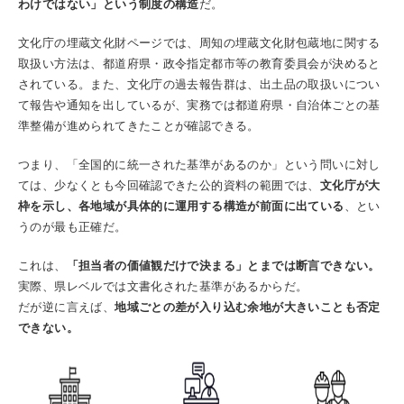
わけではない」という制度の構造
だ。
文化庁の埋蔵文化財ページでは、周知の埋蔵文化財包蔵地に関する
取扱い方法は、都道府県・政令指定都市等の教育委員会が決めると
されている。また、文化庁の過去報告群は、出土品の取扱いについ
て報告や通知を出しているが、実務では都道府県・自治体ごとの基
準整備が進められてきたことが確認できる。
つまり、「全国的に統一された基準があるのか」という問いに対し
ては、少なくとも今回確認できた公的資料の範囲では、
文化庁が大
枠を示し、各地域が具体的に運用する構造が前面に出ている
、とい
うのが最も正確だ。
これは、
「担当者の価値観だけで決まる」とまでは断言できない。
実際、県レベルでは文書化された基準があるからだ。
だが逆に言えば、
地域ごとの差が入り込む余地が大きいことも否定
できない。