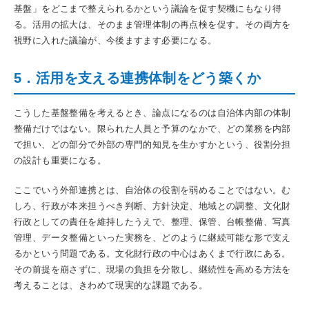
基盤」をどこまで整えられるかという議論を促す契機にもなり得
る。活用の拡大は、そのまま管理体制の再点検を促す。その両方を
視野に入れた議論が、今後ますます必要になる。
5．活用を支える連携体制をどう築くか
こうした基盤整備を考えるとき、論点になるのは自治体内部の体制
整備だけではない。限られた人員と予算のなかで、どの業務を内部
で担い、どの部分で外部の専門的知見を生かすかという、役割分担
の設計も重要になる。
ここでいう外部連携とは、自治体の役割を弱めることではない。む
しろ、行政が本来担うべき判断、方針決定、地域との調整、文化財
行政としての責任を維持したうえで、整理、保管、台帳整備、写真
管理、データ整備といった実務を、どのように継続可能な形で支え
るかという問題である。文化財行政の中心はあくまで行政にある。
その前提を崩さずに、現場の負担を分散し、継続性を高める方法を
考えることは、きわめて現実的な課題である。