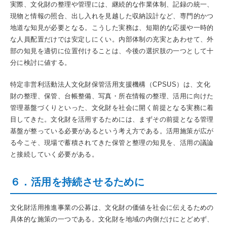
実際、文化財の整理や管理には、継続的な作業体制、記録の統一、
現物と情報の照合、出し入れを見越した収納設計など、専門的かつ
地道な知見が必要となる。こうした実務は、短期的な応援や一時的
な人員配置だけでは安定しにくい。内部体制の充実とあわせて、外
部の知見を適切に位置付けることは、今後の選択肢の一つとして十
分に検討に値する。
特定非営利活動法人文化財保管活用支援機構（CPSUS）は、文化
財の整理、保管、台帳整備、写真・所在情報の整理、活用に向けた
管理基盤づくりといった、文化財を社会に開く前提となる実務に着
目してきた。文化財を活用するためには、まずその前提となる管理
基盤が整っている必要があるという考え方である。活用施策が広が
る今こそ、現場で蓄積されてきた保管と整理の知見を、活用の議論
と接続していく必要がある。
６．活用を持続させるために
文化財活用推進事業の公募は、文化財の価値を社会に伝えるための
具体的な施策の一つである。文化財を地域の内側だけにとどめず、