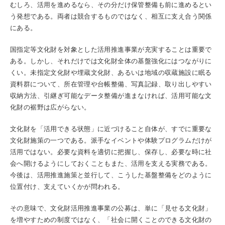
むしろ、活用を進めるなら、その分だけ保管整備も前に進めるとい
う発想である。両者は競合するものではなく、相互に支え合う関係
にある。
国指定等文化財を対象とした活用推進事業が充実することは重要で
ある。しかし、それだけでは文化財全体の基盤強化にはつながりに
くい。未指定文化財や埋蔵文化財、あるいは地域の収蔵施設に眠る
資料群について、所在管理や台帳整備、写真記録、取り出しやすい
収納方法、引継ぎ可能なデータ整備が進まなければ、活用可能な文
化財の裾野は広がらない。
文化財を「活用できる状態」に近づけること自体が、すでに重要な
文化財施策の一つである。派手なイベントや体験プログラムだけが
活用ではない。必要な資料を適切に把握し、保存し、必要な時に社
会へ開けるようにしておくこともまた、活用を支える実務である。
今後は、活用推進施策と並行して、こうした基盤整備をどのように
位置付け、支えていくかが問われる。
その意味で、文化財活用推進事業の公募は、単に「見せる文化財」
を増やすための制度ではなく、「社会に開くことのできる文化財の