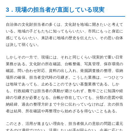
3．現場の担当者が直面している現実
自治体の文化財担当者の多くは、文化財を地域に開きたいと考えて
いる。地域の子どもたちに知ってもらいたい、市民にもっと身近に
感じてもらいたい、来訪者に地域の歴史を伝えたい。その思い自体
は決して弱くない。
しかしその一方で、現場には、それと同じくらい現実的で重い日常
業務がある。文化財の所在確認、台帳整備、写真管理、保存環境の
確認、問い合わせ対応、資料の出し入れ、発掘調査後の整理、収納
場所の確保、担当者交代時の引継ぎ。こうした業務は、一つひとつ
は地味であっても、止めることのできない基盤業務である。しか
も、行政組織では担当者の異動が避けられず、数年ごとに知識や経
緯の引継ぎが必要となる。台帳が存在していても、分類の意図や収
納経緯、過去の整理方針まで十分に伝わっていなければ、次の担当
者は結局、所在確認や再整理から始めざるを得ないこともある。
このとき、活用が進まない理由を、担当者個人の意欲の問題に還元
するのは適切ではない。活用したいが手が回らない、企画に応じた