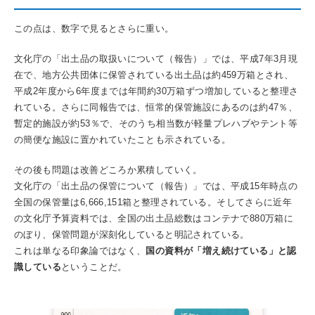
この点は、数字で見るとさらに重い。
文化庁の「出土品の取扱いについて（報告）」では、平成7年3月現
在で、地方公共団体に保管されている出土品は約459万箱とされ、
平成2年度から6年度までは年間約30万箱ずつ増加していると整理さ
れている。さらに同報告では、恒常的保管施設にあるのは約47％、
暫定的施設が約53％で、そのうち相当数が軽量プレハブやテント等
の簡便な施設に置かれていたことも示されている。
その後も問題は改善どころか累積していく。
文化庁の「出土品の保管について（報告）」では、平成15年時点の
全国の保管量は6,666,151箱と整理されている。そしてさらに近年
の文化庁予算資料では、全国の出土品総数はコンテナで880万箱に
のぼり、保管問題が深刻化していると明記されている。
これは単なる印象論ではなく、
国の資料が「増え続けている」と認
識している
ということだ。