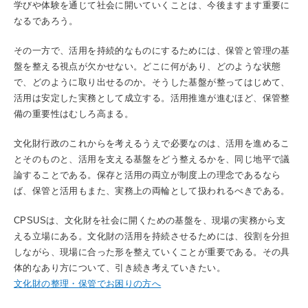
学びや体験を通じて社会に開いていくことは、今後ますます重要に
なるであろう。
その一方で、活用を持続的なものにするためには、保管と管理の基
盤を整える視点が欠かせない。どこに何があり、どのような状態
で、どのように取り出せるのか。そうした基盤が整ってはじめて、
活用は安定した実務として成立する。活用推進が進むほど、保管整
備の重要性はむしろ高まる。
文化財行政のこれからを考えるうえで必要なのは、活用を進めるこ
とそのものと、活用を支える基盤をどう整えるかを、同じ地平で議
論することである。保存と活用の両立が制度上の理念であるなら
ば、保管と活用もまた、実務上の両輪として扱われるべきである。
CPSUSは、文化財を社会に開くための基盤を、現場の実務から支
える立場にある。文化財の活用を持続させるためには、役割を分担
しながら、現場に合った形を整えていくことが重要である。その具
体的なあり方について、引き続き考えていきたい。
文化財の整理・保管でお困りの方へ