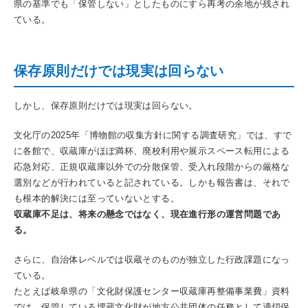
県の基準でも「保管しない」としたものにすら再考の余地が残され
ている。
保存原則だけでは現実は回らない
しかし、保存原則だけでは現実は回らない。
文化庁の2025年「博物館の収集方針に関する調査研究」では、すで
に各館で、収蔵庫がほぼ満杯、廃校利用や展示スペース転用による
応急対応、正規収蔵庫以外での分散保管、受入れ段階からの厳格な
選別などが行われていると記されている。しかも報告書は、それで
も根本的解決には至っていないとする。
収蔵庫不足は、将来の懸念ではなく、現在進行形の運営問題であ
る。
さらに、自治体レベルでは収蔵そのものが独立した行政課題になっ
ている。
たとえば岐阜県の「文化財保護センター収蔵庫再整備事業費」資料
では、保管している埋蔵文化財が地方公共団体の任務として適切保