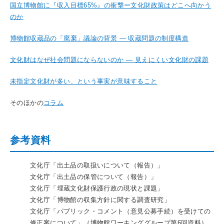
国立博物館に『収入目標65%』の衝撃ー文化財政策はどこへ向かう
のか
博物館収蔵品の「廃棄」議論の背景 ― 収蔵問題の制度構造
文化財はなぜ社会問題にならないのか ― 見えにくい文化財の課題
未指定文化財が多い、という事実が意味すること
そのほかの
コラム
参考資料
文化庁「出土品の取扱いについて（報告）」
文化庁「出土品の保管について（報告）」
文化庁「埋蔵文化財保護行政の現状と課題」
文化庁「博物館の収集方針に関する調査研究」
文化庁「パブリック・コメント（意見公募手続）を受けての
修正案について」（博物館ワーキンググループ第6回資料）