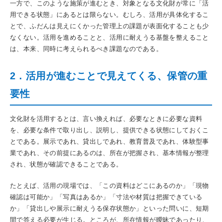
一方で、このような施策が進むとき、対象となる文化財が常に「活
用できる状態」にあるとは限らない。むしろ、活用が具体化するこ
とで、ふだんは見えにくかった管理上の課題が表面化することも少
なくない。活用を進めることと、活用に耐えうる基盤を整えること
は、本来、同時に考えられるべき課題なのである。
2．活用が進むことで見えてくる、保管の重
要性
文化財を活用するとは、言い換えれば、必要なときに必要な資料
を、必要な条件で取り出し、説明し、提供できる状態にしておくこ
とである。展示であれ、貸出しであれ、教育普及であれ、体験型事
業であれ、その前提にあるのは、所在が把握され、基本情報が整理
され、状態が確認できることである。
たとえば、活用の現場では、「この資料はどこにあるのか」「現物
確認は可能か」「写真はあるか」「寸法や材質は把握できている
か」「貸出しや展示に耐えうる保存状態か」といった問いに、短期
間で答える必要が生じる。ところが、所在情報が曖昧であったり、