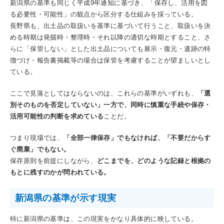
新潟県の基準も同じく平成9年通知に基づき、「保存し、活用を図
る必要性・可能性」の観点から区分する仕組みを採っている。
長野県も、出土品の取扱いを基準に基づいて行うこと、取扱いを決
める時期は発掘時・整理時・それ以降の適切な時期とすること、さ
らに「保管しない」とした出土品についても展示・復元・遺跡の特
徴づけ・報告書掲載等の場合は保管を考慮することが望ましいとし
ている。
ここで見落としてはならないのは、これらの基準がいずれも、
「選
別そのものを否定していない」一方で、同時に慎重な手続や保存・
活用可能性の判断を求めている
ことだ。
つまり現場では、
「全部一律保存」でもなければ、「不要だからす
ぐ廃棄」でもない。
保存原則を前提にしながら、
どこまでを、どのような記録と根拠の
もとに残すのかが問われている。
新潟県の基準が示す現実
特に新潟県の基準は、この現実をかなり具体的に映している。