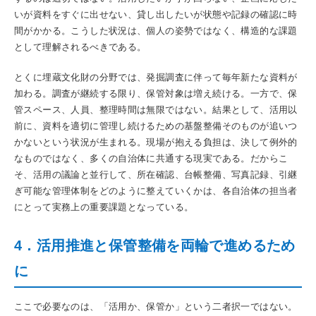
いが資料をすぐに出せない、貸し出したいが状態や記録の確認に時
間がかかる。こうした状況は、個人の姿勢ではなく、構造的な課題
として理解されるべきである。
とくに埋蔵文化財の分野では、発掘調査に伴って毎年新たな資料が
加わる。調査が継続する限り、保管対象は増え続ける。一方で、保
管スペース、人員、整理時間は無限ではない。結果として、活用以
前に、資料を適切に管理し続けるための基盤整備そのものが追いつ
かないという状況が生まれる。現場が抱える負担は、決して例外的
なものではなく、多くの自治体に共通する現実である。だからこ
そ、活用の議論と並行して、所在確認、台帳整備、写真記録、引継
ぎ可能な管理体制をどのように整えていくかは、各自治体の担当者
にとって実務上の重要課題となっている。
4．活用推進と保管整備を両輪で進めるため
に
ここで必要なのは、「活用か、保管か」という二者択一ではない。