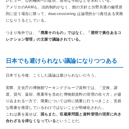
レビュー、公的機関への提供、透明な手続などを求めている。
アメリカのAAMも、法的制約がなく、館の方針と分野共通の倫理原
則に従う場合に限って、deaccessioning は論理的かつ責任ある実務
になりうるとしている。
つまり海外では、
「廃棄そのもの」ではなく、「透明で責任あるコ
レクション管理」の文脈で議論されている。
日本でも避けられない議論になりつつある
日本でも今後、こうした議論は避けられないだろう。
実際、文化庁の博物館ワーキンググループ資料では、「交換、譲
渡、貸与、返却、廃棄等を含めた博物館資料の管理の在り方」が盛
り込まれる一方で、廃棄については特に慎重に行うべきこと、安易
な廃棄を推奨しているわけではないことが明確化された。
これは裏を返せば、
国もまた、収蔵庫問題と資料管理の現実に向き
合わざるを得なくなっている
ということだ。