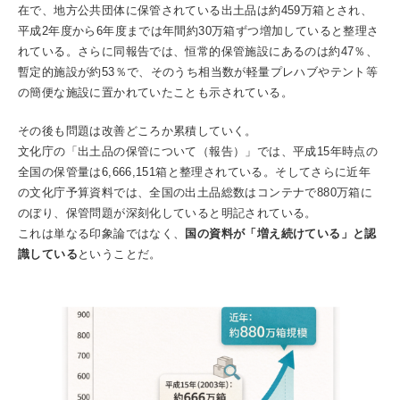
在で、地方公共団体に保管されている出土品は約459万箱とされ、
平成2年度から6年度までは年間約30万箱ずつ増加していると整理さ
れている。さらに同報告では、恒常的保管施設にあるのは約47％、
暫定的施設が約53％で、そのうち相当数が軽量プレハブやテント等
の簡便な施設に置かれていたことも示されている。
その後も問題は改善どころか累積していく。
文化庁の「出土品の保管について（報告）」では、平成15年時点の
全国の保管量は6,666,151箱と整理されている。そしてさらに近年
の文化庁予算資料では、全国の出土品総数はコンテナで880万箱に
のぼり、保管問題が深刻化していると明記されている。
これは単なる印象論ではなく、
国の資料が「増え続けている」と認
識している
ということだ。