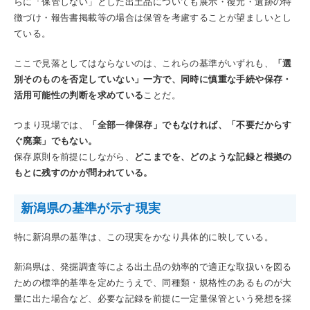
らに「保管しない」とした出土品についても展示・復元・遺跡の特
徴づけ・報告書掲載等の場合は保管を考慮することが望ましいとし
ている。
ここで見落としてはならないのは、これらの基準がいずれも、
「選
別そのものを否定していない」一方で、同時に慎重な手続や保存・
活用可能性の判断を求めている
ことだ。
つまり現場では、
「全部一律保存」でもなければ、「不要だからす
ぐ廃棄」でもない。
保存原則を前提にしながら、
どこまでを、どのような記録と根拠の
もとに残すのかが問われている。
新潟県の基準が示す現実
特に新潟県の基準は、この現実をかなり具体的に映している。
新潟県は、発掘調査等による出土品の効率的で適正な取扱いを図る
ための標準的基準を定めたうえで、同種類・規格性のあるものが大
量に出た場合など、必要な記録を前提に一定量保管という発想を採