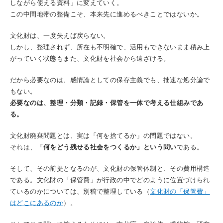
しながら使える資料」に変えていく。
この中間地帯の整備こそ、本来先に進めるべきことではないか。
文化財は、一度失えば戻らない。
しかし、整理されず、所在も不明確で、活用もできないまま積み上
がっていく状態もまた、文化財を社会から遠ざける。
だから必要なのは、感情論としての保存主義でも、拙速な処分論で
もない。
必要なのは、整理・分類・記録・保管を一体で考える仕組みであ
る。
文化財廃棄問題とは、実は「何を捨てるか」の問題ではない。
それは、
「何をどう残せる社会をつくるか」という問い
である。
そして、その前提となるのが、文化財の保管体制と、その費用構造
である。文化財の「保管費」が行政の中でどのように位置づけられ
ているのかについては、別稿で整理している（
文化財の「保管費」
はどこにあるのか
）。