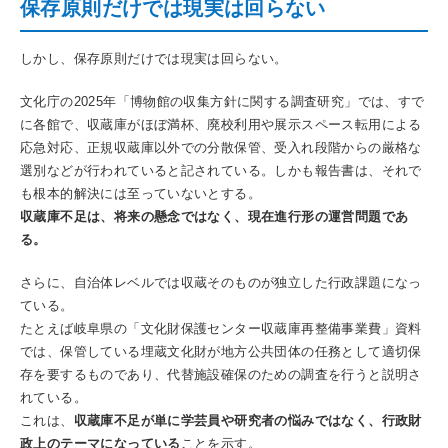
保存原則だけでは現実は回らない
しかし、保存原則だけでは現実は回らない。
文化庁の2025年「博物館の収集方針に関する調査研究」では、すで
に各館で、収蔵庫がほぼ満杯、廃校利用や展示スペース転用による
応急対応、正規収蔵庫以外での分散保管、受入れ段階からの厳格な
選別などが行われていると記されている。しかも報告書は、それで
も根本的解決には至っていないとする。
収蔵庫不足は、将来の懸念ではなく、現在進行形の運営問題であ
る。
さらに、自治体レベルでは収蔵そのものが独立した行政課題になっ
ている。
たとえば岐阜県の「文化財保護センター収蔵庫再整備事業費」資料
では、保管している埋蔵文化財が地方公共団体の任務として適切保
存を要するものであり、代替施設確保のための調査を行うと説明さ
れている。
これは、
収蔵庫不足が単に学芸員や研究者の悩みではなく、行政財
政上のテーマになっている
ことを示す。