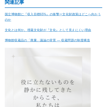
関連記事
国立博物館に『収入目標65%』の衝撃ー文化財政策はどこへ向かう
のか
文化とは何か。埋蔵文化財が『文化』として見えにくい理由
博物館収蔵品の「廃棄」議論の背景 ― 収蔵問題の制度構造