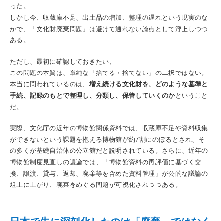
った。
しかし今、収蔵庫不足、出土品の増加、整理の遅れという現実のな
かで、「文化財廃棄問題」は避けて通れない論点として浮上しつつ
ある。
ただし、最初に確認しておきたい。
この問題の本質は、単純な「捨てる・捨てない」の二択ではない。
本当に問われているのは、
増え続ける文化財を、どのような基準と
手続、記録のもとで整理し、分類し、保管していくのか
ということ
だ。
実際、文化庁の近年の博物館関係資料では、収蔵庫不足や資料収集
ができないという課題を抱える博物館が約7割にのぼるとされ、そ
の多くが基礎自治体の公立館だと説明されている。さらに、近年の
博物館制度見直しの議論では、「博物館資料の再評価に基づく交
換、譲渡、貸与、返却、廃棄等を含めた資料管理」が公的な議論の
俎上に上がり、廃棄をめぐる問題が可視化されつつある。