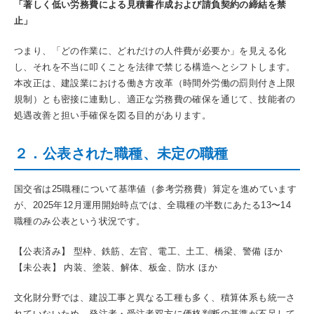
「著しく低い労務費による見積書作成および請負契約の締結を禁
止」
つまり、「どの作業に、どれだけの人件費が必要か」を見える化
し、それを不当に叩くことを法律で禁じる構造へとシフトします。
本改正は、建設業における働き方改革（時間外労働の罰則付き上限
規制）とも密接に連動し、適正な労務費の確保を通じて、技能者の
処遇改善と担い手確保を図る目的があります。
２．公表された職種、未定の職種
国交省は25職種について基準値（参考労務費）算定を進めています
が、2025年12月運用開始時点では、全職種の半数にあたる13〜14
職種のみ公表という状況です。
【公表済み】 型枠、鉄筋、左官、電工、土工、橋梁、警備 ほか
【未公表】 内装、塗装、解体、板金、防水 ほか
文化財分野では、建設工事と異なる工種も多く、積算体系も統一さ
れていないため、発注者・受注者双方に価格判断の基準が不足して