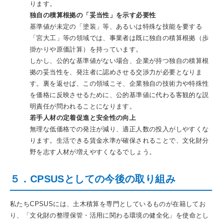
ります。
独自の積算根拠の「妥当性」を示す必要性
基準値が未定の「塗装」等、あるいは特殊な技能を要する
「宮大工」等の領域では、事業者は既に独自の積算根拠（歩
掛かりや原価計算）を持っています。
しかし、公的な基準値がない場合、企業が持つ独自の積算根
拠の妥当性を、発注者に認めさせる交渉力が必要となりま
す。裏を返せば、この領域こそ、企業独自の技術力や特殊性
を価格に反映させるために、公的基準値に代わる客観的な説
明責任が問われることになります。
若手人材の定着促進と安全性の向上
無理な低価格での発注が減り、適正人数の投入がしやすくな
ります。生活できる賃金水準が確保されることで、文化財分
野を志す人材が増えやすくなるでしょう。
５．CPSUSとしての今後の取り組み
私たちCPSUSには、土木積算を専門としているものが在籍してお
り、「文化財の整理保管・活用に関わる環境の健全化」を使命とし