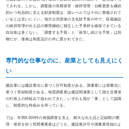
てされる。しかし、調査後の長期保管・維持管理・台帳更新を継続
的かつ包括的に支える財源制度は、国レベルでは十分に整備されて
いるとは言いにくい。地方公共団体の文化財予算の中で、収蔵施設
の維持管理や出土品の整理継続に独立した予算枠を確保できている
自治体は多くない。「調査する予算」と「保管し続ける予算」は別
物だが、後者は制度設計の外に置かれてきた。
専門的な仕事なのに、産業としても見えにく
い
建設業には建設業法に基づく許可制度がある。測量業には測量法に
基づく登録制度がある。地質調査業は建設関連業として国土交通省
の行政上の枠組みで扱われてきた。いずれも国が「業」として認識
し、制度的な枠組みを持っている。
では、年間9,000件の発掘調査を支え、膨大な出土品と記録類の整
理・保管を担う民間事業者はどうか。建設業許可や測量業登録のよ