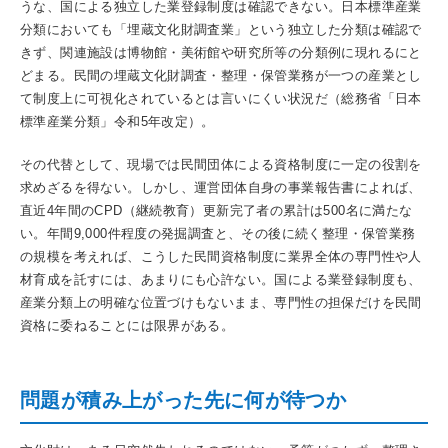
うな、国による独立した業登録制度は確認できない。日本標準産業
分類においても「埋蔵文化財調査業」という独立した分類は確認で
きず、関連施設は博物館・美術館や研究所等の分類例に現れるにと
どまる。民間の埋蔵文化財調査・整理・保管業務が一つの産業とし
て制度上に可視化されているとは言いにくい状況だ（総務省「日本
標準産業分類」令和5年改定）。
その代替として、現場では民間団体による資格制度に一定の役割を
求めざるを得ない。しかし、運営団体自身の事業報告書によれば、
直近4年間のCPD（継続教育）更新完了者の累計は500名に満たな
い。年間9,000件程度の発掘調査と、その後に続く整理・保管業務
の規模を考えれば、こうした民間資格制度に業界全体の専門性や人
材育成を託すには、あまりにも心許ない。国による業登録制度も、
産業分類上の明確な位置づけもないまま、専門性の担保だけを民間
資格に委ねることには限界がある。
問題が積み上がった先に何が待つか