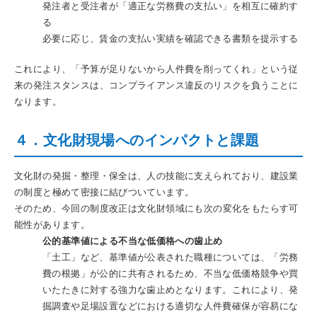
発注者と受注者が「適正な労務費の支払い」を相互に確約す
る
必要に応じ、賃金の支払い実績を確認できる書類を提示する
これにより、「予算が足りないから人件費を削ってくれ」という従
来の発注スタンスは、コンプライアンス違反のリスクを負うことに
なります。
４．文化財現場へのインパクトと課題
文化財の発掘・整理・保全は、人の技能に支えられており、建設業
の制度と極めて密接に結びついています。
そのため、今回の制度改正は文化財領域にも次の変化をもたらす可
能性があります。
公的基準値による不当な低価格への歯止め
「土工」など、基準値が公表された職種については、「労務
費の根拠」が公的に共有されるため、不当な低価格競争や買
いたたきに対する強力な歯止めとなります。これにより、発
掘調査や足場設置などにおける適切な人件費確保が容易にな