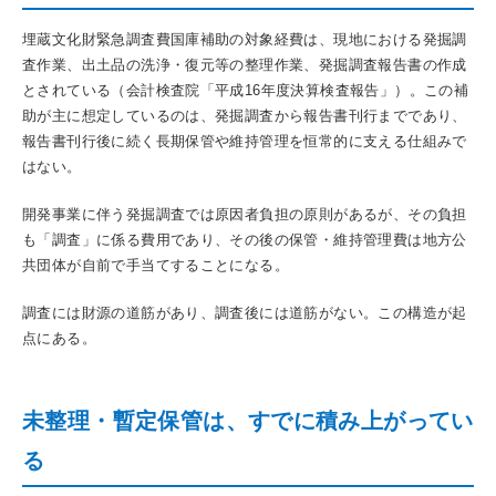
埋蔵文化財緊急調査費国庫補助の対象経費は、現地における発掘調
査作業、出土品の洗浄・復元等の整理作業、発掘調査報告書の作成
とされている（会計検査院「平成16年度決算検査報告」）。この補
助が主に想定しているのは、発掘調査から報告書刊行までであり、
報告書刊行後に続く長期保管や維持管理を恒常的に支える仕組みで
はない。
開発事業に伴う発掘調査では原因者負担の原則があるが、その負担
も「調査」に係る費用であり、その後の保管・維持管理費は地方公
共団体が自前で手当てすることになる。
調査には財源の道筋があり、調査後には道筋がない。この構造が起
点にある。
未整理・暫定保管は、すでに積み上がってい
る