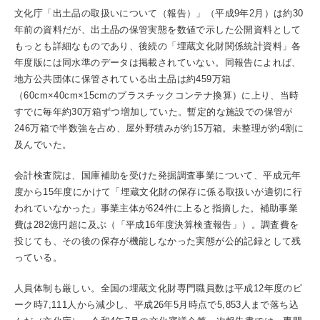
文化庁「出土品の取扱いについて（報告）」（平成9年2月）は約30
年前の資料だが、出土品の保管実態を数値で示した公開資料として
もっとも詳細なものであり、後続の「埋蔵文化財関係統計資料」各
年度版には同水準のデータは掲載されていない。同報告によれば、
地方公共団体に保管されている出土品は約459万箱
（60cm×40cm×15cmのプラスチックコンテナ換算）に上り、当時
すでに毎年約30万箱ずつ増加していた。暫定的な施設での保管が
246万箱で半数強を占め、屋外野積みが約15万箱。未整理が約4割に
及んでいた。
会計検査院は、国庫補助を受けた発掘調査事業について、平成元年
度から15年度にかけて「埋蔵文化財の保存に係る取扱いが適切に行
われていなかった」事業主体が624件に上ると指摘した。補助事業
費は282億円超に及ぶ（「平成16年度決算検査報告」）。調査費を
投じても、その後の保存が機能しなかった実態が公的記録として残
っている。
人員体制も厳しい。全国の埋蔵文化財専門職員数は平成12年度のピ
ーク時7,111人から減少し、平成26年5月時点で5,853人まで落ち込