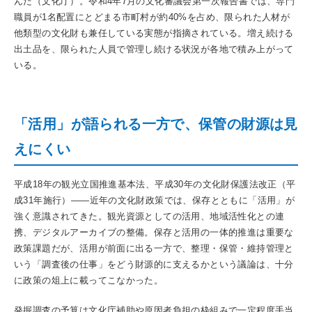
んだ（文化庁）。令和4年7月の文化審議会第一次報告書では、専門
職員が1名配置にとどまる市町村が約40%を占め、限られた人材が
他類型の文化財も兼任している実態が指摘されている。増え続ける
出土品を、限られた人員で管理し続ける状況が各地で積み上がって
いる。
「活用」が語られる一方で、保管の財源は見
えにくい
平成18年の観光立国推進基本法、平成30年の文化財保護法改正（平
成31年施行）——近年の文化財政策では、保存とともに「活用」が
強く意識されてきた。観光資源としての活用、地域活性化との連
携、デジタルアーカイブの整備。保存と活用の一体的推進は重要な
政策課題だが、活用が前面に出る一方で、整理・保管・維持管理と
いう「調査後の仕事」をどう財源的に支えるかという議論は、十分
に政策の俎上に載ってこなかった。
発掘調査の予算は文化庁補助や原因者負担の枠組みで一定程度手当