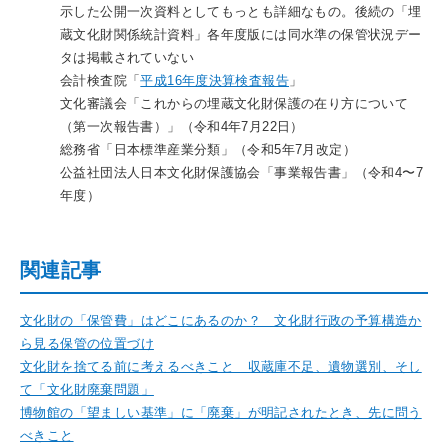
示した公開一次資料としてもっとも詳細なもの。後続の「埋
蔵文化財関係統計資料」各年度版には同水準の保管状況デー
タは掲載されていない
会計検査院「
平成16年度決算検査報告
」
文化審議会「これからの埋蔵文化財保護の在り方について
（第一次報告書）」（令和4年7月22日）
総務省「日本標準産業分類」（令和5年7月改定）
公益社団法人日本文化財保護協会「事業報告書」（令和4〜7
年度）
関連記事
文化財の「保管費」はどこにあるのか？ 文化財行政の予算構造か
ら見る保管の位置づけ
文化財を捨てる前に考えるべきこと 収蔵庫不足、遺物選別、そし
て「文化財廃棄問題」
博物館の「望ましい基準」に「廃棄」が明記されたとき、先に問う
べきこと