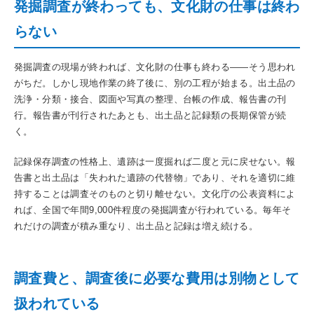
発掘調査が終わっても、文化財の仕事は終わ
らない
発掘調査の現場が終われば、文化財の仕事も終わる——そう思われ
がちだ。しかし現地作業の終了後に、別の工程が始まる。出土品の
洗浄・分類・接合、図面や写真の整理、台帳の作成、報告書の刊
行。報告書が刊行されたあとも、出土品と記録類の長期保管が続
く。
記録保存調査の性格上、遺跡は一度掘れば二度と元に戻せない。報
告書と出土品は「失われた遺跡の代替物」であり、それを適切に維
持することは調査そのものと切り離せない。文化庁の公表資料によ
れば、全国で年間9,000件程度の発掘調査が行われている。毎年そ
れだけの調査が積み重なり、出土品と記録は増え続ける。
調査費と、調査後に必要な費用は別物として
扱われている