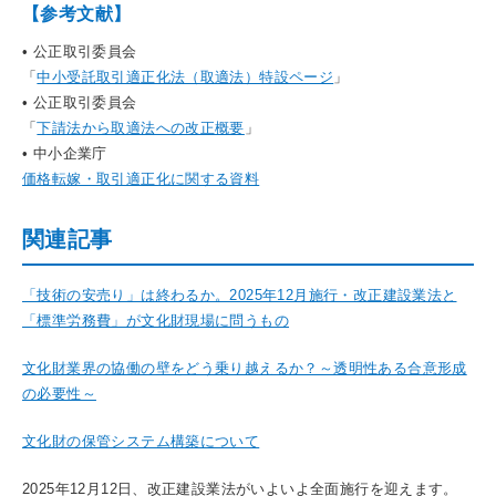
【参考文献】
• 公正取引委員会
「
中小受託取引適正化法（取適法）特設ページ
」
• 公正取引委員会
「
下請法から取適法への改正概要
」
• 中小企業庁
価格転嫁・取引適正化に関する資料
関連記事
「技術の安売り」は終わるか。2025年12月施行・改正建設業法と
「標準労務費」が文化財現場に問うもの
文化財業界の協働の壁をどう乗り越えるか？～透明性ある合意形成
の必要性～
文化財の保管システム構築について
2025年12月12日、改正建設業法がいよいよ全面施行を迎えます。