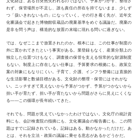
文化財は、ある日突然失われるのではない。予算がつかず、整理さ
れず、保管場所が不足し、誰も責任の所在を持てないまま、少しず
つ「扱いきれないもの」になっていく。その行き着く先が、近年文
化審議会で起きた博物館収蔵品の廃棄基準をめぐる議論だ。廃棄の
是非を問う声は、構造的な放置の末端に現れる問いに過ぎない。
では、なぜここまで放置されたのか。根本には、この仕事が制度の
外に置かれてきたという事実がある。業登録もなく、産業分類上の
独立した位置づけもなく、調査後の保管を支える恒常的な財源制度
もない。制度上に存在しない仕事は、予算要求の根拠にも、政策立
案の対象にもなりにくい。子育て、介護、インフラ整備には直接的
な生活影響と数値目標がある。文化財の整理・保管にはそれがな
い。ニッチすぎて見えないから予算がつかず、予算がつかないから
担い手が育たず、担い手が育たないから問題がさらに見えにくくな
る——この循環が長年続いてきた。
それでも、問題が見えていなかったわけではない。文化庁の統計資
料にも、会計検査院の指摘にも、文化審議会の報告書にも、この問
題はすでに記録されている。記録はある。動かなかっただけだ。あ
とは、それを立法・政策の議論に乗せる意志があるかどうかだ。