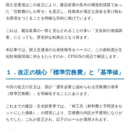
国土交通省はこの改正により、建設産業の長年の構造的課題であっ
た「労務費のしわ寄せ」を是正し、技能者が適正な賃金を受け取れ
る環境をつくることを明確な目的に掲げています。
これは、建設産業の一部と見なされることの多い「文化財の発掘調
査」にとっても、歴史的な転換点となり得ます。
本記事では、国土交通省の公表情報等をベースに、この新制度が文
化財発掘現場に何をもたらすのか、CPSUSの視点で解説します。
１．改正の核心「標準労務費」と「基準値」
今回の改正の目玉は、国が「通常必要と認められる労務費の基準
（標準労務費）」を明確化することにあります。
これまでの建設・文化財業界では、「材工共（材料費と手間賃をセ
ットにした価格）」の慣習により、労務費の内訳が不透明になりが
ちでした。これが是正され、以下のルールが適用されます。