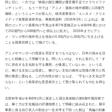
同じ日に、一方では「映画の国立機関が運営費不足でクラウドファ
ンディング」、もう一方では「アニメ・漫画の海外展開に115億円
補助」というニュースが並んだ。経済産業省の「エンタメ・クリエ
イティブ産業政策研究会」事務局資料（2026年3月）によれば、政
府のコンテンツ産業向け予算は令和7年度補正から令和8年度にかけ
て252億円から589億円へと倍以上に拡大し、2033年までにアニ
メ・マンガ等の海外売上を現在の5.8兆円から20兆円に引き上げる
ことを国家目標として掲げている。
アニメやマンガへの投資を否定するつもりはない。日本の強みを活
かした戦略として理解できる。問いたいのは、それと並行して「す
でに存在する文化財を守る費用」が後退していないか、という点
だ。稼げる文化には投資し、稼げない文化の維持は現場の努力と民
間の善意に委ねる。この方向性が続くならば、「守るべき文化は守
らない」という政策的な意思表示として受け取られてもやむを得な
い。
文部科学省が令和8年2月に策定した国立美術館の第6期中期目標で
は、稼ぐ力が文化施設の評価指標として明確に組み込まれた。展示
事業に係る自己収入の割合が一定水準を下回った館は「再編の対象