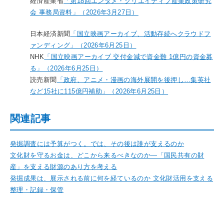
経済産業省
「第18回エンタメ・クリエイティブ産業政策研究
会 事務局資料」（2026年3月27日）
日本経済新聞
「国立映画アーカイブ、活動存続へクラウドフ
ァンディング」（2026年6月25日）
NHK
「国立映画アーカイブ 交付金減で資金難 1億円の資金募
る」（2026年6月25日）
読売新聞
「政府、アニメ・漫画の海外展開を後押し…集英社
など15社に115億円補助」（2026年6月25日）
関連記事
発掘調査には予算がつく。では、その後は誰が支えるのか
文化財を守るお金は、どこから来るべきなのか―「国民共有の財
産」を支える財源のあり方を考える
発掘成果は、展示される前に何を経ているのか 文化財活用を支える
整理・記録・保管