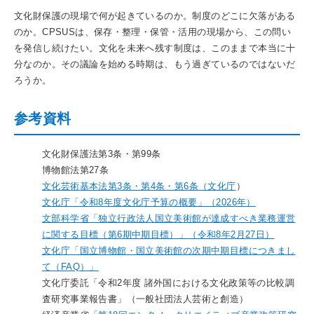
文化財保護の現場で何が起きているのか。制度のどこに欠落がある
のか。CPSUSは、保存・整理・保管・活用の現場から、この問い
を発信し続けたい。文化を未来へ残す制度は、このままで本当に十
分なのか。その議論を始める時期は、もう過ぎているのではないだ
ろうか。
参考資料
文化財保護法第3条・第99条
博物館法第27条
文化芸術基本法第3条・第4条・第6条（文化庁
）
文化庁「令和8年度文化庁予算の概要」（2026年）
文部科学省「独立行政法人国立美術館が達成すべき業務運営
に関する目標（第6期中期目標）」（令和8年2月27日）
文化庁「国立博物館・国立美術館の次期中期目標につきまし
て（FAQ）」
文化庁委託「令和2年度 諸外国における文化政策等の比較調
査研究事業報告書」（一般社団法人芸術と創造）