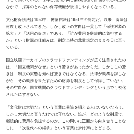
なかで、採算のとれない保存機能が後退しやすくなっている。
文化財保護法は1950年、博物館法は1951年の制定だ。以来、両法は
何度も改正されてきた。しかし改正の方向は一貫して「保護対象の
拡大」と「活用の促進」であり、「誰が費用を継続的に負担する
か」という財源の仕組みは、制定当時の裁量規定のまま今日に至っ
ている。
国立映画アーカイブのクラウドファンディングが広く注目されたの
は、「国立機関がなぜ」という驚きがあったからだ。しかしこの驚
きは、制度の実態を知れば驚きではなくなる。法律が義務を課しな
がら、その義務を果たすための財源を制度として保障していない。
その空白が、国立機関のクラウドファンディングという形で可視化
されたにすぎない。
「文化財は大切だ」という言葉に異論を唱える人はいないだろう。
しかし大切だと言うだけでは守れない。誰が、どのような制度で、
継続的に費用を負担するのか。この問いに正面から向き合うことな
しに、「次世代への継承」という言葉は掛け声にとどまる。