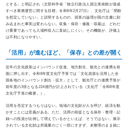
とする」と明記され（文部科学省「独立行政法人国立美術館が達成
すべき業務運営に関する目標」令和8年2月27日）、文化庁は「閉館
を想定していない」と説明するものの、採算の論理が国の文書に刻
み込まれた事実は変わらない。収集・保存・修復・収蔵は、どれだ
け重要であっても入場料収入に直結しにくい。その機能が、評価上
は不利になりやすい。
「活用」が進むほど、「保存」との差が開く
近年の文化政策はインバウンド促進、地方創生、観光との連携を前
面に押し出す。令和8年度文化庁予算では「文化資源を活用した全
国各地のインバウンド創出・拡大」として、観光庁との連携予算が
前年度の3倍となる224億円が計上されている（文化庁「令和8年度
文化庁予算の概要」）。
活用を否定するつもりはない。地域の文化財が人を呼び、経済を動
かすことには意義がある。ただ、活用の前提となる保存・整理・記
録への投資が比例して増えているかといえば、そうではない。展示
されている文化財は所蔵量のごく一部にすぎず、未整理のまま箱に