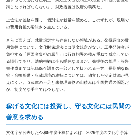
講じなければならない」。財政措置は政府の義務だ。
上位法が義務を課し、個別法が裁量を認める。このずれが、現場で
の費用負担の曖昧さを生んでいる。
さらに言えば、裁量規定すら存在しない領域がある。発掘調査の費
用負担について、文化財保護法には明文規定がない。工事発注者が
負担する「原因者負担の原則」は行政指導の積み重ねで成立してい
る慣行であり、法的根拠は今も曖昧なままだ。発掘後の整理・報告
書作成までは記録保存調査の一部として扱われる一方、長期的な保
管・台帳整備・収蔵環境の維持については、独立した安定財源が見
えにくい。収蔵庫の不足と未整理遺物の山積みは全国共通の問題だ
が、制度的な手当ては今もない。
稼げる文化には投資し、守る文化には民間の
善意を求める
文化庁が公表した令和8年度予算によれば、2026年度の文化庁予算