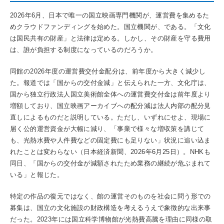
2026年6月、日本で唯一の国立映画専門機関が、運営費を集めるた
めクラウドファンディングを始めた。国立機関が、である。「文化
は国民共有の財産」と法律は定める。しかし、その財産を守る費用
は、誰が負担する制度になっているのだろうか。
同館の2026年度の運営費交付金配分は、前年度から大きく減少し
た。報道では「国からの交付金減」と伝えられた一方、文化庁は、
国から独立行政法人国立美術館全体への運営費交付金は前年度より
増額しており、国立映画アーカイブへの配分減は法人内部の配分見
直しによるものだと説明している。ただし、いずれにせよ、現場に
届く公的運営資金が大幅に減り、「事業で様々な増収策を講じて
も、光熱水費や人件費などの固定費にも足りない」状況に追い込ま
れたことは変わらない（日本経済新聞、2026年6月25日）。NHKも
同日、「国からの交付金が減額されたため業務の継続が危ぶまれて
いる」と報じた。
特定の作品の復元ではなく、館の運営そのものを社会に問う形での
募集は、国立の文化施設の財政構造を考えるうえで象徴的な出来事
だった。2023年には国立科学博物館が光熱費高騰を理由に同様の取