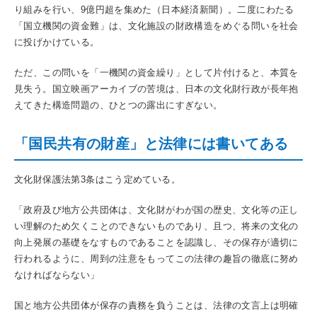
り組みを行い、9億円超を集めた（日本経済新聞）。二度にわたる
「国立機関の資金難」は、文化施設の財政構造をめぐる問いを社会
に投げかけている。
ただ、この問いを「一機関の資金繰り」として片付けると、本質を
見失う。国立映画アーカイブの苦境は、日本の文化財行政が長年抱
えてきた構造問題の、ひとつの露出にすぎない。
「国民共有の財産」と法律には書いてある
文化財保護法第3条はこう定めている。
「政府及び地方公共団体は、文化財がわが国の歴史、文化等の正し
い理解のため欠くことのできないものであり、且つ、将来の文化の
向上発展の基礎をなすものであることを認識し、その保存が適切に
行われるように、周到の注意をもってこの法律の趣旨の徹底に努め
なければならない」
国と地方公共団体が保存の責務を負うことは、法律の文言上は明確