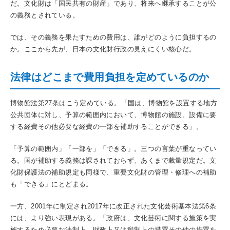
だ。文化財は「国民共有の財産」であり、将来へ継承することが公
の義務とされている。
では、その義務を果たすための費用は、誰がどのように負担するの
か。ここから先が、日本の文化財行政の見えにくい核心だ。
法律はどこまで費用負担を定めているのか
博物館法第27条はこう定めている。「国は、博物館を設置する地方
公共団体に対し、予算の範囲内において、博物館の施設、設備に要
する経費その他必要な経費の一部を補助することができる」。
「予算の範囲内」「一部を」「できる」。三つの言葉が重なってい
る。国が補助する義務は課されておらず、あくまで裁量規定だ。文
化財保護法の補助規定も同様で、重要文化財の管理・修理への補助
も「できる」にとどまる。
一方、2001年に制定され2017年に改正された文化芸術基本法第6条
には、より強い表現がある。「政府は、文化芸術に関する施策を実
施するため必要な法制上、財政上又は税制上の措置その他の措置を