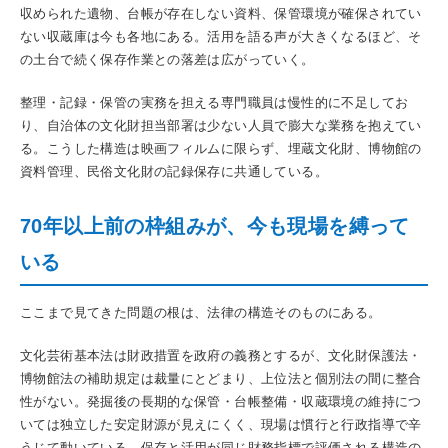
収められた遺物、台帳が存在しない資料、保管環境が確保されてい
ない収蔵庫は今も各地にある。活用を語る声が大きくなるほど、そ
の土台で続く保存作業との落差は広がっていく。
整理・記録・保管の実務を担える専門職員は慢性的に不足してお
り、自治体の文化財担当部署は少ない人員で膨大な業務を抱えてい
る。こうした構造は映画フィルムに限らず、埋蔵文化財、博物館の
資料管理、民俗文化財の記録保存に共通している。
70年以上前の枠組みが、今も現場を縛って
いる
ここまで見てきた問題の根は、法律の構造そのものにある。
文化芸術基本法は財政措置を政府の義務とするが、文化財保護法・
博物館法の補助規定は裁量にとどまり、上位法と個別法の間に整合
性がない。発掘後の長期的な保管・台帳整備・収蔵環境の維持につ
いては独立した安定財源が見えにくく、現場は慣行と行政指導で辛
うじて動いている。保存と活用が同じ財務指標で評価される構造の