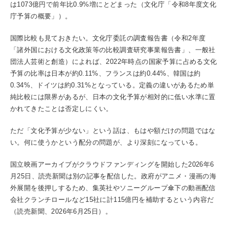
は1073億円で前年比0.9%増にとどまった（文化庁「令和8年度文化
庁予算の概要」）。
国際比較も見ておきたい。文化庁委託の調査報告書（令和2年度
「諸外国における文化政策等の比較調査研究事業報告書」、一般社
団法人芸術と創造）によれば、2022年時点の国家予算に占める文化
予算の比率は日本が約0.11%、フランスは約0.44%、韓国は約
0.34%、ドイツは約0.31%となっている。定義の違いがあるため単
純比較には限界があるが、日本の文化予算が相対的に低い水準に置
かれてきたことは否定しにくい。
ただ「文化予算が少ない」という話は、もはや額だけの問題ではな
い。何に使うかという配分の問題が、より深刻になっている。
国立映画アーカイブがクラウドファンディングを開始した2026年6
月25日、読売新聞は別の記事を配信した。政府がアニメ・漫画の海
外展開を後押しするため、集英社やソニーグループ傘下の動画配信
会社クランチロールなど15社に計115億円を補助するという内容だ
（読売新聞、2026年6月25日）。