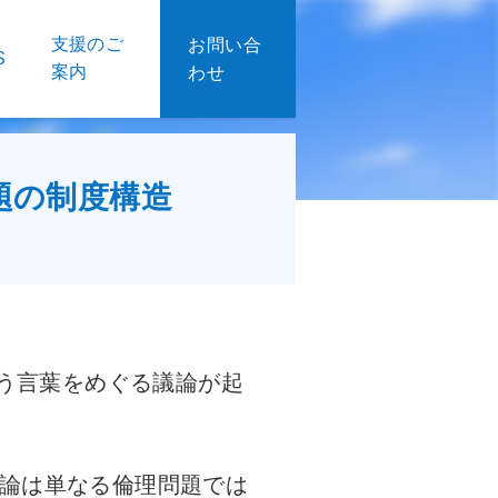
支援のご
お問い合
S
案内
わせ
題の制度構造
う言葉をめぐる議論が起
論は単なる倫理問題では