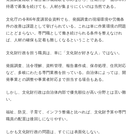
待遇で募集を続けても、人材が集まりにくいのは当然である。
文化庁の令和6年度講習会資料でも、発掘調査の現場環境や労働条
件の改善は課題として挙げられている。これは単に作業環境の問題
にとどまらない。専門職として働き続けられる条件を整えなけれ
ば、人材の確保も定着も難しくなるということである。
文化財行政を担う職員は、単に「文化財が好きな人」ではない。
発掘調査、法令理解、資料管理、報告書作成、保存処理、住民対応
など、多岐にわたる専門業務を担っている。自治体によっては、開
発事業との調整や事業者対応まで担当する場合もある。
しかし、文化財行政は自治体内部で優先順位が高い分野とは言い難
い。
福祉、防災、子育て、インフラ整備と比べれば、文化財予算や専門
職員の配置は後回しになりやすい。
しかも文化財行政の問題は、すぐには表面化しない。