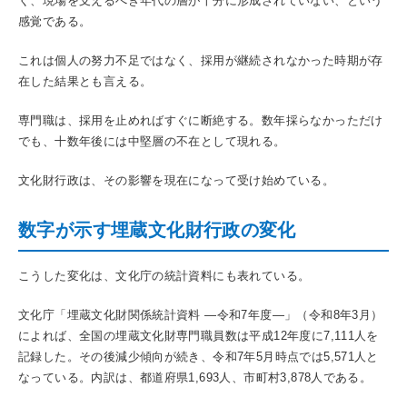
く、現場を支えるべき年代の層が十分に形成されていない、という
感覚である。
これは個人の努力不足ではなく、採用が継続されなかった時期が存
在した結果とも言える。
専門職は、採用を止めればすぐに断絶する。数年採らなかっただけ
でも、十数年後には中堅層の不在として現れる。
文化財行政は、その影響を現在になって受け始めている。
数字が示す埋蔵文化財行政の変化
こうした変化は、文化庁の統計資料にも表れている。
文化庁「埋蔵文化財関係統計資料 ―令和7年度―」（令和8年3月）
によれば、全国の埋蔵文化財専門職員数は平成12年度に7,111人を
記録した。その後減少傾向が続き、令和7年5月時点では5,571人と
なっている。内訳は、都道府県1,693人、市町村3,878人である。