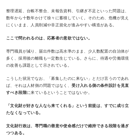
整理遅延、台帳不整合、未報告資料、引継ぎ不足といった問題は、
数年から十数年かけて徐々に蓄積していく。そのため、危機が見え
にくいまま、人員削減や非正規化が進みやすい構造がある。
ここで問われるのは、応募者の意欲ではない。
専門職員が減り、届出件数は高水準のまま、少人数配置の自治体が
多く、採用後の離職も一定数生じている。さらに、待遇や労働環境
の改善も課題として示されている。
こうした状況でなお、「募集したのに来ない」とだけ言うのであれ
ば、それは人材側の問題ではなく、
受け入れる側の条件設計を見直
すべき段階
に来ているということではないか。
「文化財が好きな人なら来てくれる」という前提は、すでに成り立
たなくなっている。
文化財行政は、専門職の善意や使命感だけで維持できる段階を過ぎ
つつある。