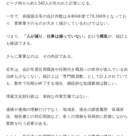
ピーク時から約1,540人が失われた計算になる。
一方で、発掘届出等の合計件数は令和6年度で78,368件となってお
り、業務量そのものが大きく減少しているわけではない。
つまり、
「人が減り、仕事は減っていない」という構造
が、統計上
も確認できる。
さらに重要なのは、その内訳である。
近年は、会計年度任用職員や任期付き職員への依存が進んでいる自
治体も少なくない。統計上は「専門職員数」として計上されていて
も、数年で任期が終了する場合、継続的な知識蓄積は難しい。
埋蔵文化財行政は、単純な作業労働ではない。
遺構や遺物の理解だけでなく、地域史、過去の調査履歴、収蔵状
況、報告書との対応関係など、多くの情報を長期的に把握しながら
業務を行う必要がある。