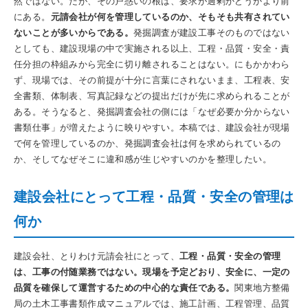
然ではない。だが、その戸惑いの根は、要求が過剰かどうかより前
にある。
元請会社が何を管理しているのか、そもそも共有されてい
ないことが多いからである。
発掘調査が建設工事そのものではない
としても、建設現場の中で実施される以上、工程・品質・安全・責
任分担の枠組みから完全に切り離されることはない。にもかかわら
ず、現場では、その前提が十分に言葉にされないまま、工程表、安
全書類、体制表、写真記録などの提出だけが先に求められることが
ある。そうなると、発掘調査会社の側には「なぜ必要か分からない
書類仕事」が増えたように映りやすい。本稿では、建設会社が現場
で何を管理しているのか、発掘調査会社は何を求められているの
か、そしてなぜそこに違和感が生じやすいのかを整理したい。
建設会社にとって工程・品質・安全の管理は
何か
建設会社、とりわけ元請会社にとって、
工程・品質・安全の管理
は、工事の付随業務ではない。現場を予定どおり、安全に、一定の
品質を確保して運営するための中心的な責任である。
関東地方整備
局の土木工事書類作成マニュアルでは、施工計画、工程管理、品質