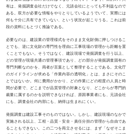
有は、発掘調査会社だけでなく、元請会社にとっても不利益なので
ある。双方が必要な情報をやりとりしているようでいて、実際には
何も十分に共有できていない、という状況が起こりうる。これは前
段の資料にもとづく推論である。
必要なのは、建設業の管理様式をそのまま文化財側に押しつけるこ
とでも、逆に文化財の専門性を理由に工事現場の管理から距離を置
くことでもない。そうではなく、建設現場で発掘調査を行う以上、
どの管理が現場共通の管理事項であり、どの部分が発掘調査固有の
専門判断なのかを、両者が言葉として整理することである。文化庁
のガイドラインが求める「作業内容の透明化」とは、まさにそのこ
とではないか。何に費用がかかり、どの作業にどの程度の人員と時
間が必要で、どこまでが品質管理の対象となり、どこからが専門的
裁量に属するのかを説明できなければ、原因事業者にも、元請会社
にも、調査会社の内部にも、納得は生まれにくい。
発掘調査は建設工事そのものではない。しかし、建設現場のなかで
実施される以上、工程・品質・安全・責任分担の管理から自由であ
ることもできない。この二つを両立させるには、まず「なぜそこま