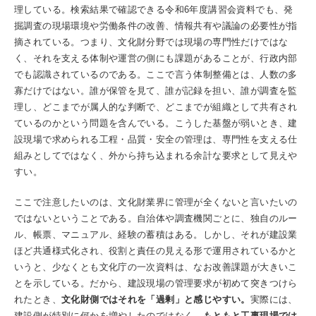
理している。検索結果で確認できる令和6年度講習会資料でも、発
掘調査の現場環境や労働条件の改善、情報共有や議論の必要性が指
摘されている。つまり、文化財分野では現場の専門性だけではな
く、それを支える体制や運営の側にも課題があることが、行政内部
でも認識されているのである。ここで言う体制整備とは、人数の多
寡だけではない。誰が保管を見て、誰が記録を担い、誰が調査を監
理し、どこまでが属人的な判断で、どこまでが組織として共有され
ているのかという問題を含んでいる。こうした基盤が弱いとき、建
設現場で求められる工程・品質・安全の管理は、専門性を支える仕
組みとしてではなく、外から持ち込まれる余計な要求として見えや
すい。
ここで注意したいのは、文化財業界に管理が全くないと言いたいの
ではないということである。自治体や調査機関ごとに、独自のルー
ル、帳票、マニュアル、経験の蓄積はある。しかし、それが建設業
ほど共通様式化され、役割と責任の見える形で運用されているかと
いうと、少なくとも文化庁の一次資料は、なお改善課題が大きいこ
とを示している。だから、建設現場の管理要求が初めて突きつけら
れたとき、
文化財側ではそれを「過剰」と感じやすい。
実際には、
建設側が特別に何かを増やしたのではなく、
もともと工事現場では