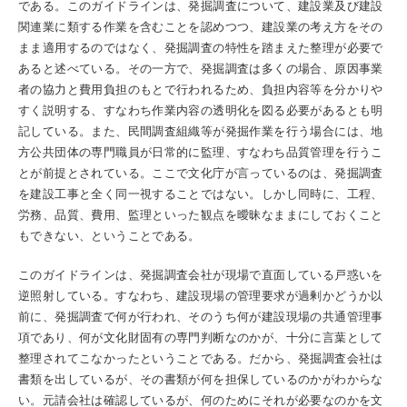
である。このガイドラインは、発掘調査について、建設業及び建設
関連業に類する作業を含むことを認めつつ、建設業の考え方をその
まま適用するのではなく、発掘調査の特性を踏まえた整理が必要で
あると述べている。その一方で、発掘調査は多くの場合、原因事業
者の協力と費用負担のもとで行われるため、負担内容等を分かりや
すく説明する、すなわち作業内容の透明化を図る必要があるとも明
記している。また、民間調査組織等が発掘作業を行う場合には、地
方公共団体の専門職員が日常的に監理、すなわち品質管理を行うこ
とが前提とされている。ここで文化庁が言っているのは、発掘調査
を建設工事と全く同一視することではない。しかし同時に、工程、
労務、品質、費用、監理といった観点を曖昧なままにしておくこと
もできない、ということである。
このガイドラインは、発掘調査会社が現場で直面している戸惑いを
逆照射している。すなわち、建設現場の管理要求が過剰かどうか以
前に、発掘調査で何が行われ、そのうち何が建設現場の共通管理事
項であり、何が文化財固有の専門判断なのかが、十分に言葉として
整理されてこなかったということである。だから、発掘調査会社は
書類を出しているが、その書類が何を担保しているのかがわからな
い。元請会社は確認しているが、何のためにそれが必要なのかを文