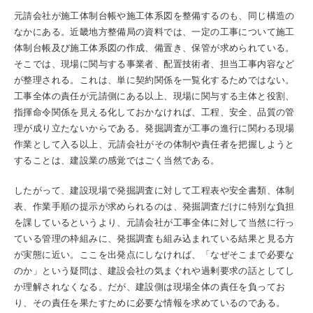
元請会社が施工体制台帳や施工体系図を整備するのも、同じ構造の
なかにある。近畿地方整備局の資料では、一定の工事について施工
体制台帳及び施工体系図の作成、備置き、保管が求められている。
そこでは、現場に関与する事業者、配置技術者、担当工事内容など
が整理される。これは、単に契約関係を一覧化するためではない。
工事全体の責任が元請側にある以上、現場に関与する主体と役割、
指揮命令関係を見える化しておかなければ、工程、安全、品質の管
理が成り立たないからである。発掘調査が工事の進行に関わる現場
作業として入る以上、元請会社がその体制や責任者を把握しようと
することは、建設業の感覚ではごく当然である。
したがって、建設現場で発掘調査に対して工程表や安全書類、体制
表、作業手順の提示が求められるのは、発掘調査だけに特別な負担
を課しているというより、元請会社が工事全体に対して当然に行っ
ている管理の枠組みに、発掘調査も組み込まれている結果と見る方
が実態に近い。ここを出発点にしなければ、「なぜそこまで必要な
のか」という疑問は、建設会社の気まぐれや過剰要求の話としてし
か理解されなくなる。だが、建設側は現場全体の責任を負ってお
り、その責任を果たすために必要な情報を求めているのである。