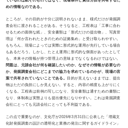
ているのは紙そのものではなく、現場条件と責任分担を共有するた
めの情報なのである。
ところが、その目的が十分に説明されないまま、様式だけが発掘調
査会社に渡されることがある。そうなると、工程表は「工事に合わ
せるための面倒な紙」、安全書類は「形式だけの提出物」、写真管
理は「何か言われたときのための証拠集め」と受け取られやすい。
もちろん、現場によっては実際に形式的な運用が先行している場合
もあるだろう。しかし、たとえ運用に形式的な側面があったとして
も、本来その情報が持つ管理上の意味までなくなるわけではない。
問題は、元請会社が何を確認したいのか、なぜその情報が必要なの
か、発掘調査会社にどこまでの協力を求めているのかが、現場の言
葉で共有されていないことである。
目的が見えないままでは、提出
物はただの負担にしか見えない。すると、内容の精度も上がりにく
くなる。工程表は前例の写しになり、安全書類は通すための書類に
なり、体制表は実態よりも提出優先になりやすい。これは発掘調査
会社にとっても元請会社にとっても不利益である。
この点で重要なのが、文化庁が2026年3月31日に公表した「埋蔵文
化財発掘調査の設計の透明化と業務の発注に関するガイドライン」