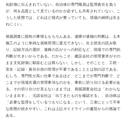
化財側に伝えきれていない。自治体の専門職員は監理責任を負う
が、何を品質として見ているのかが必ずしも共有されていない。こ
うした状態では、どれほど様式が整っていても、現場の納得は生ま
れにくい。
発掘調査に固有の事情ももちろんある。遺構や遺物の判断は、土木
施工のように単純な規格管理に還元できない。出土状況の読み取
り、記録方法の選択、遺構の広がりへの対応など、現場での専門的
判断が大きいからである。だからこそ、建設会社の管理要求がその
まま文化財側に馴染むとは限らない。しかし、そのことと、工程・
安全・記録・責任分担の管理が不要であることとは別の話である。
むしろ、専門性が高い仕事であるほど、どこまでが専門判断で、ど
こまでが現場共通の管理事項なのかを、事前に切り分ける必要があ
る。その切り分けが見えないままでは、発掘調査会社は「わからな
いまま出す」、元請会社は「出てきたものを確認する」、自治体は
「必要な監理をしているつもりになる」という、三者にとって不幸
な状態が続きやすい。これは上記ガイドラインの趣旨からの推論で
ある。