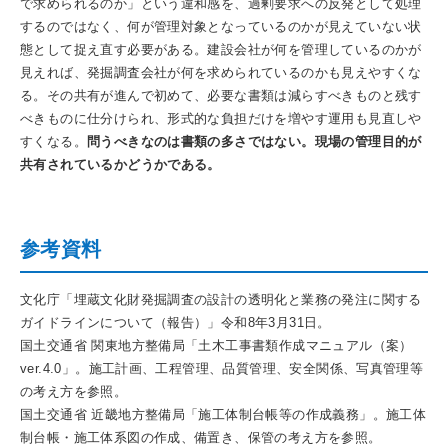
で求められるのか」という違和感を、過剰要求への反発として処理
するのではなく、何が管理対象となっているのかが見えていない状
態として捉え直す必要がある。建設会社が何を管理しているのかが
見えれば、発掘調査会社が何を求められているのかも見えやすくな
る。その共有が進んで初めて、必要な書類は減らすべきものと残す
べきものに仕分けられ、形式的な負担だけを増やす運用も見直しや
すくなる。
問うべきなのは書類の多さではない。現場の管理目的が
共有されているかどうかである。
参考資料
文化庁「埋蔵文化財発掘調査の設計の透明化と業務の発注に関する
ガイドラインについて（報告）」令和8年3月31日。
国土交通省 関東地方整備局「土木工事書類作成マニュアル（案）
ver.4.0」。施工計画、工程管理、品質管理、安全関係、写真管理等
の考え方を参照。
国土交通省 近畿地方整備局「施工体制台帳等の作成義務」。施工体
制台帳・施工体系図の作成、備置き、保管の考え方を参照。