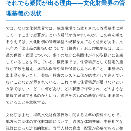
それでも疑問が出る理由――文化財業界の管
理基盤の現状
では、なぜ文化財業界では、建設現場で当然とされる管理要求に対
して「そこまで必要か」という疑問が出やすいのか。この点を考え
るうえでは、文化財側の管理基盤の現状を見ておく必要がある。文
化庁の「出土品の取扱いについて（報告）」および概要版は、出土
品の保管・管理について、多くの地方公共団体がその取扱いに苦慮
していることを示している。概要版では、保管場所として暫定的施
設が半数を超え、床積み保管や屋外保管も見られること、未整理の
出土品が多いこと、登録・検索のシステム化が総体として進んでい
ないことなどが示されている。これは単に保管場所が足りないとい
う話ではない。どこに何があり、どの状態で保管され、どのような
情報で追跡できるのかという、管理そのものの基盤が弱いまま残っ
ていることを意味する。
文化庁はまた、埋蔵文化財保護行政に関する近年の資料のなかで、
地方公共団体の文化財部局について、適切な体制整備、中長期的な
視野に立った計画的取組、専門人材の育成・配置が必要であると整