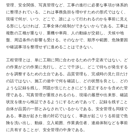
管理、安全関係、写真管理など、工事の進行に必要な事項が体系的
に整理されている。これは事務負担を増やすための形式ではなく、
現場で何が、いつ、どこで、誰によって行われるのかを事前に見え
る形にしなければ、工事全体の統制ができないからである。工事は
複数の工種が重なり、重機や車両、人の動線が交錯し、天候や地
盤、周辺条件の影響も受ける。そのなかで、順序や範囲、危険要因
や確認事項を整理せずに進めることはできない。
工程管理とは、単に工期に間に合わせるための予定表ではない。ど
の作業がどの作業に先行し、どこで干渉し、どこで待ちが発生する
かを調整するための土台である。品質管理も、完成時の見た目だけ
の話ではない。施工の途中で何を確認し、どの状態を良とし、どの
ような記録を残し、問題が生じたときにどう是正するかを含めた管
理である。写真管理が重視されるのも、現場の履歴や出来形、確認
状況を後から検証できるようにするためであって、記録を残すこと
自体が品質の一部とみなされているからである。安全管理も同様で
ある。事故が起きた後の対応ではなく、事故が起こりうる前提で危
険を洗い出し、動線、立入範囲、作業責任者、連絡体制などを事前
に共有することが、安全管理の中身である。