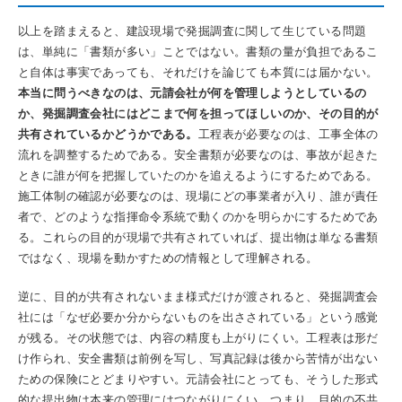
以上を踏まえると、建設現場で発掘調査に関して生じている問題
は、単純に「書類が多い」ことではない。書類の量が負担であるこ
と自体は事実であっても、それだけを論じても本質には届かない。
本当に問うべきなのは、元請会社が何を管理しようとしているの
か、発掘調査会社にはどこまで何を担ってほしいのか、その目的が
共有されているかどうかである。
工程表が必要なのは、工事全体の
流れを調整するためである。安全書類が必要なのは、事故が起きた
ときに誰が何を把握していたのかを追えるようにするためである。
施工体制の確認が必要なのは、現場にどの事業者が入り、誰が責任
者で、どのような指揮命令系統で動くのかを明らかにするためであ
る。これらの目的が現場で共有されていれば、提出物は単なる書類
ではなく、現場を動かすための情報として理解される。
逆に、目的が共有されないまま様式だけが渡されると、発掘調査会
社には「なぜ必要か分からないものを出さされている」という感覚
が残る。その状態では、内容の精度も上がりにくい。工程表は形だ
け作られ、安全書類は前例を写し、写真記録は後から苦情が出ない
ための保険にとどまりやすい。元請会社にとっても、そうした形式
的な提出物は本来の管理にはつながりにくい。つまり、目的の不共