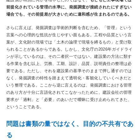
前提化されている管理の水準に、発掘調査が接続されたにすぎない
場合でも、その前提差が大きいために違和感が生まれるのである。
さらに言えば、発掘調査は学術的判断を含むため、「管理」という
言葉への心理的な抵抗が生じやすい面もある。工程や品質という言
葉が、文化財の現場では「土木の論理で現場を縛るもの」と受け取
られることがあるからである。しかし、文化庁の2026年ガイドライ
ンが示しているのは、その二者択一ではない。建設業の方法に類す
る作業を含む以上、労務、工期、設計、品質、説明責任の整理は必
要である。ただし、それを建設業の基準そのままで押し通すのでは
なく、発掘調査の特性を踏まえて透明化・客観化していくべきだと
いう整理である。ここから逆に言えるのは、発掘調査における管理
のあり方が十分に言語化されてこなかったために、建設会社の管理
要求が「過剰」と「必要」のあいだで曖昧に受け止められてきた、
ということである。
問題は書類の量ではなく、目的の不共有であ
る