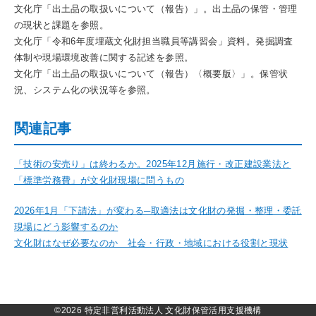
文化庁「出土品の取扱いについて（報告）」。出土品の保管・管理
の現状と課題を参照。
文化庁「令和6年度埋蔵文化財担当職員等講習会」資料。発掘調査
体制や現場環境改善に関する記述を参照。
文化庁「出土品の取扱いについて（報告）〈概要版〉」。保管状
況、システム化の状況等を参照。
関連記事
「技術の安売り」は終わるか。2025年12月施行・改正建設業法と
「標準労務費」が文化財現場に問うもの
2026年1月「下請法」が変わる─取適法は文化財の発掘・整理・委託
現場にどう影響するのか
文化財はなぜ必要なのか 社会・行政・地域における役割と現状
©2026 特定非営利活動法人 文化財保管活用支援機構